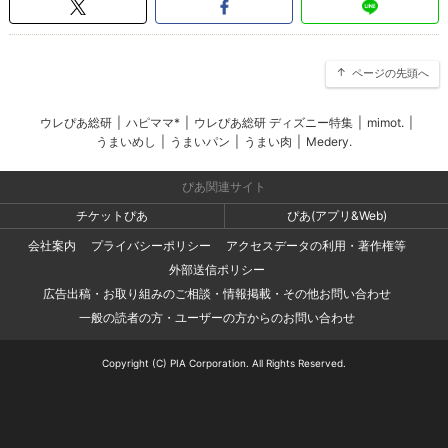
ページの先頭へ
ウレぴあ総研
|
ハピママ*
|
ウレぴあ総研 ディズニー特集
|
mimot.
|
うまいめし
|
うまいパン
|
うまい肉
|
Medery.
ぴあ関連サイト
チケットぴあ
ぴあ(アプリ&Web)
会社案内
プライバシーポリシー
アクセスデータの利用・著作権等
外部送信ポリシー
広告出稿・お取り組みのご相談・情報掲載・その他お問い合わせ
一般の読者の方・ユーザーの方からのお問い合わせ
Copyright (C) PIA Corporation. All Rights Reserved.