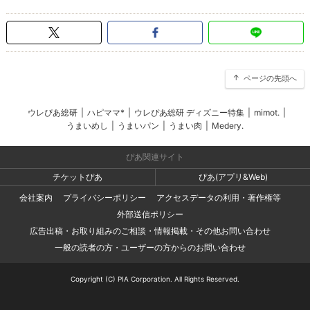
ページの先頭へ
ウレぴあ総研
|
ハピママ*
|
ウレぴあ総研 ディズニー特集
|
mimot.
|
うまいめし
|
うまいパン
|
うまい肉
|
Medery.
ぴあ関連サイト
チケットぴあ
ぴあ(アプリ&Web)
会社案内
プライバシーポリシー
アクセスデータの利用・著作権等
外部送信ポリシー
広告出稿・お取り組みのご相談・情報掲載・その他お問い合わせ
一般の読者の方・ユーザーの方からのお問い合わせ
Copyright (C) PIA Corporation. All Rights Reserved.