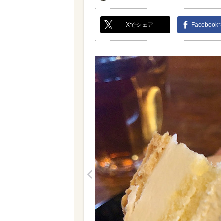
Xでシェア
Faceboo
<