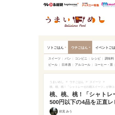
ウレぴあ総研
ハピママ*
ウレぴあ
うま
ソトごはん
ウチごはん
イベントご
スイーツ
パン
コンビニ
レシピ
調味料
ビール
日本酒
アルコール
コーヒー・茶
>
>
>
うまいめし
ウチごはん
スイーツ
桃、桃、桃！「シャトレーゼの桃スイーツ」が神コス
桃、桃、桃！「シャトレ
500円以下の4品を正直レビ
伏見 みう