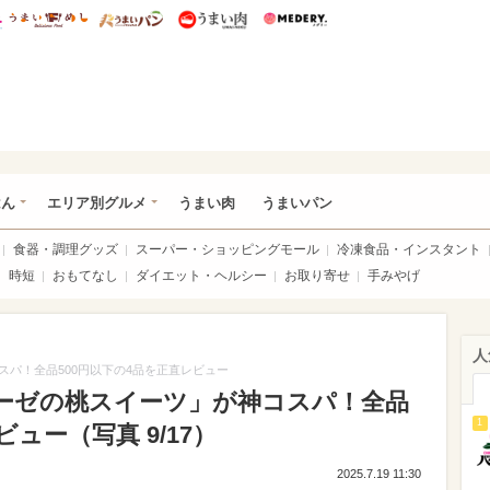
総研 ディズニー特集
mimot.
うまいめし
うまいパン
うまい肉
Medery.
いめし
はん
エリア別グルメ
うまい肉
うまいパン
食器・調理グッズ
スーパー・ショッピングモール
冷凍食品・インスタント
時短
おもてなし
ダイエット・ヘルシー
お取り寄せ
手みやげ
人
パ！全品500円以下の4品を正直レビュー
ーゼの桃スイーツ」が神コスパ！全品
1
ュー（写真 9/17）
2025.7.19 11:30