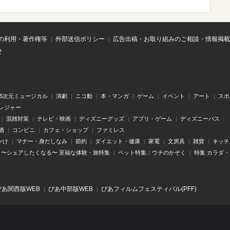
の利用・著作権等
外部送信ポリシー
広告出稿・お取り組みのご相談・情報掲載
せ
.5次元ミュージカル
演劇
ニコ動
本・マンガ
ゲーム
イベント
アート
スポ
レジャー
混雑対策
テレビ・映画
ディズニーグッズ
アプリ・ゲーム
ディズニーパス
酒
コンビニ
カフェ・ショップ
ファミレス
かけ
マナー・身だしなみ
節約
ダイエット・健康
家電
文房具
雑貨
キッチ
〜シェアしたくなる〜 至福な体験・旅特集
ペット特集：ウチのかぞく
特集 カラダ
ぴあ関⻄版WEB
ぴあ中部版WEB
ぴあフィルムフェスティバル(PFF)