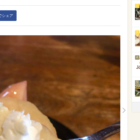
2
kでシェア
3
4
5