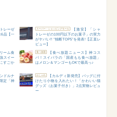
トレーゼ
【激安】「シャ
スーパー・ショッピングモール
6品【一
トレーゼの100円以下のお菓子」の実力
がヤバい!! “独断TOP5”を発表!【正直レ
ビュー】
リーム食
【食べ放題ニュース】神コス
食べ放題
最強スイー
パ！スイパラの「国産もも食べ放題」
にすごか
はメロン＆マンゴーもOKで最高っ♪
ャンドルナ
【カルディ新発売】バッグに付
おしゃれ
限定「神
けたり小物を入れたい！「かわいい猫
グッズ（お菓子付き）」2点実物レビュ
ー