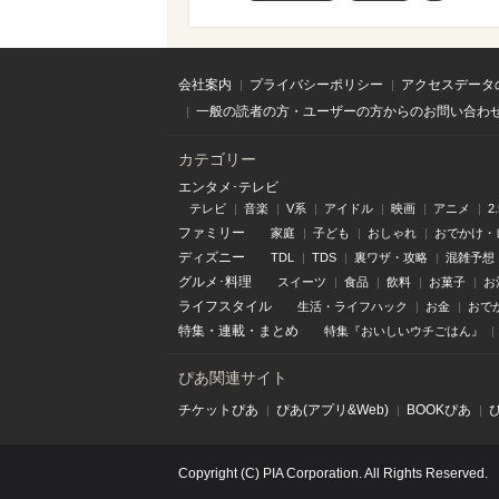
会社案内
プライバシーポリシー
アクセスデータ
一般の読者の方・ユーザーの方からのお問い合わ
カテゴリー
エンタメ･テレビ
テレビ
音楽
V系
アイドル
映画
アニメ
2
ファミリー
家庭
子ども
おしゃれ
おでかけ・
ディズニー
TDL
TDS
裏ワザ・攻略
混雑予想
グルメ･料理
スイーツ
食品
飲料
お菓子
お
ライフスタイル
生活・ライフハック
お金
おで
特集
・
連載
・
まとめ
特集『おいしいウチごはん』
ぴあ関連サイト
チケットぴあ
ぴあ(アプリ&Web)
BOOKぴあ
Copyright (C) PIA Corporation. All Rights Reserved.