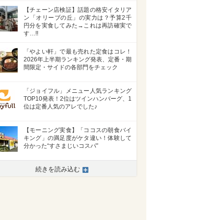
【チェーン店検証】話題の格安イタリア
ン「オリーブの丘」の実力は？予算2千
円分を実食してみた→これは再訪確実で
す…!!
「やよい軒」で最も売れた定食はコレ！
2026年上半期ランキング発表、定番・期
間限定・サイドの各部門をチェック
「ジョイフル」メニュー人気ランキング
TOP10発表！2位はツインハンバーグ、1
位は定番人気のアレでした♪
【モーニング実食】「ココスの朝食バイ
キング」の満足度がケタ違い！体験して
分かった“すさまじいコスパ”
続きを読み込む
>