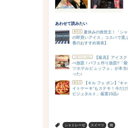
あわせて読みたい
夏休みの救世主！「シャ
食生活
の即買いアイス」コスパで選ぶ
番のおすすめ発表】
【最高】アイスク
ごほうびごはん
べ放題！パフェ作り放題!!「
ツホテルビュッフェ」が本当
った♪
【キル フェ ボン】“キ
食生活
イトケーキ”もステキ！今だけ
ビジュタルト」厳選10品♪
>
シャトレーゼ
スイーツ
桃