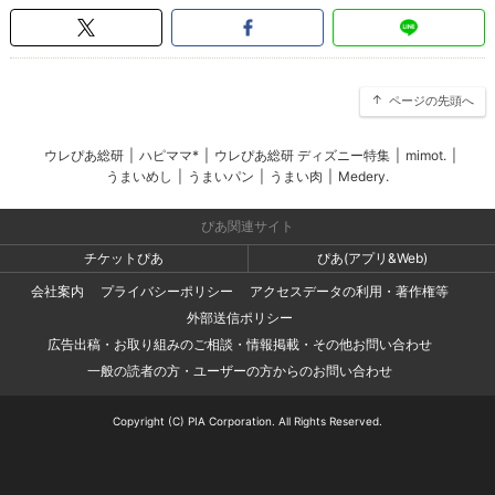
ページの先頭へ
ウレぴあ総研
|
ハピママ*
|
ウレぴあ総研 ディズニー特集
|
mimot.
|
うまいめし
|
うまいパン
|
うまい肉
|
Medery.
ぴあ関連サイト
チケットぴあ
ぴあ(アプリ&Web)
会社案内
プライバシーポリシー
アクセスデータの利用・著作権等
外部送信ポリシー
広告出稿・お取り組みのご相談・情報掲載・その他お問い合わせ
一般の読者の方・ユーザーの方からのお問い合わせ
Copyright (C) PIA Corporation. All Rights Reserved.