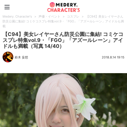
Medery. Character's
Medery. Character's
>
声優・イベント
>
コスプレ
>
【C94】美女レイヤーさん
防災公園に集結! コミケコスプレ特集vol.9・「FGO」「アズールレーン」アイドルも満
載
【C94】美女レイヤーさん防災公園に集結! コミケコ
スプレ特集vol.9・「FGO」「アズールレーン」アイ
ドルも満載（写真 14/40）
鈴木 妄想
2018.8.14 19:15