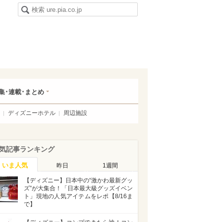
集･連載･まとめ
ディズニーホテル
周辺施設
気記事ランキング
いま人気
昨日
1週間
【ディズニー】日本中の“激かわ最新グッ
ズ”が大集合！「日本最大級グッズイベン
ト」現地の人気アイテムをレポ【8/16ま
で】