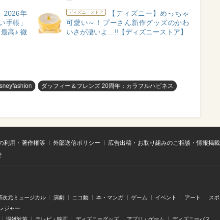
2026年
【ディズニー】めっちゃ
ディズニーストア
い手帳」
可愛い～！プーさん新作グッズのかわ
最高♪ 徹
いさが凄いよ…!!【ディズニーストア】
isneyfashion
ダッフィー＆フレンズ 20周年：カラフルハピネス
の利用・著作権等
外部送信ポリシー
広告出稿・お取り組みのご相談・情報掲載
せ
.5次元ミュージカル
演劇
ニコ動
本・マンガ
ゲーム
イベント
アート
スポ
レジャー
混雑対策
テレビ・映画
ディズニーグッズ
アプリ・ゲーム
ディズニーパス