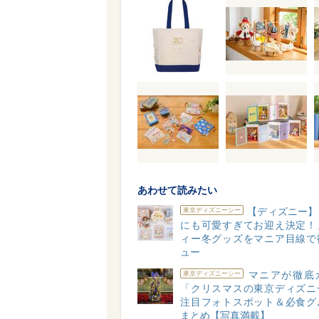
あわせて読みたい
【ディズニー】
東京ディズニーシー
にも可愛すぎてお迎え決定！
ィー冬グッズをマニア目線で
ュー
マニアが徹底
東京ディズニーシー
「クリスマスの東京ディズニ
注目フォトスポット＆必食グ
まとめ【写真満載】