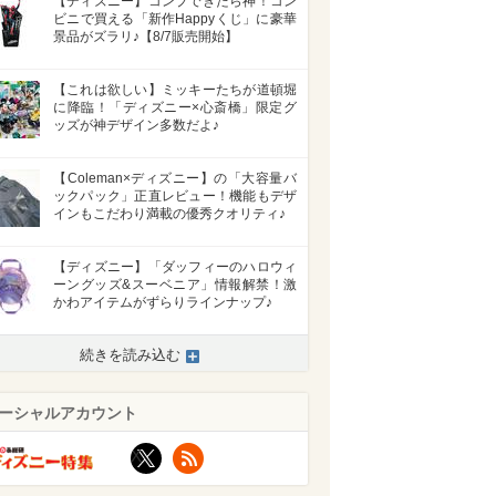
【ディズニー】コンプできたら神！コン
ビニで買える「新作Happyくじ」に豪華
景品がズラリ♪【8/7販売開始】
【これは欲しい】ミッキーたちが道頓堀
に降臨！「ディズニー×心斎橋」限定グ
ッズが神デザイン多数だよ♪
【Coleman×ディズニー】の「大容量バ
ックパック」正直レビュー！機能もデザ
インもこだわり満載の優秀クオリティ♪
【ディズニー】「ダッフィーのハロウィ
ーングッズ&スーベニア」情報解禁！激
かわアイテムがずらりラインナップ♪
続きを読み込む
ーシャルアカウント
X
RSS