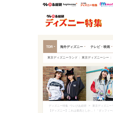
ウレぴあ総研
ハピママ*
ウレぴあ
ディ
TDR
海外ディズニー
テレビ・映画
東京ディズニーランド
東京ディズニーシー
>
ディズニー特集 -ウレぴあ総研
東京ディズニー
【ディズニー】これは最高としか…！「ダッフィー