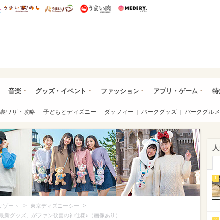
総研 ディズニー特集
mimot.
うまいめし
うまいパン
うまい肉
Medery.
ズニー特集 -ウレぴあ総研
音楽
グッズ・イベント
ファッション
アプリ・ゲーム
特
裏ワザ・攻略
子どもとディズニー
ダッフィー
パークグッズ
パークグルメ
人
1
>
>
リゾート
東京ディズニーシー
最新グッズ」がファン歓喜の神仕様♪（画像あり）
2