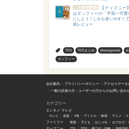
【ディズニー】
東京ディズニーシー
はダッフィーの「宇宙一可愛
にしよう！しかも使いやすくて
底レビュー
>
TDS
TDSまとめ
disneygoods
d
ダッフィー
会社案内
プライバシーポリシー
アクセスデータ
一般の読者の方・ユーザーの方からのお問い合わ
カテゴリー
エンタメ･テレビ
テレビ
音楽
V系
アイドル
映画
アニメ
2
ファミリー
家庭
子ども
おしゃれ
おでかけ・
ディズニー
TDL
TDS
裏ワザ・攻略
混雑予想