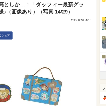
高としか…！「ダッフィー最新グッ
（画像あり）（写真 14/29）
3
2025.12.31 20:15
kでシェア
4
5
ソ