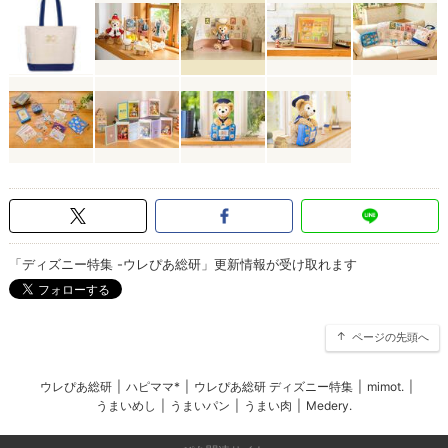
「ディズニー特集 -ウレぴあ総研」更新情報が受け取れます
ページの先頭へ
ウレぴあ総研
|
ハピママ*
|
ウレぴあ総研 ディズニー特集
|
mimot.
|
うまいめし
|
うまいパン
|
うまい肉
|
Medery.