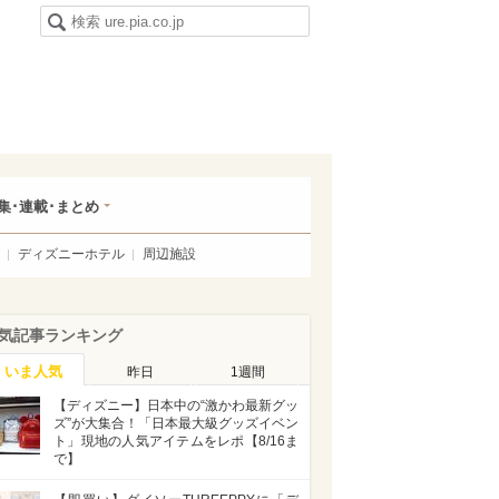
集･連載･まとめ
ディズニーホテル
周辺施設
気記事ランキング
いま人気
昨日
1週間
【ディズニー】日本中の“激かわ最新グッ
ズ”が大集合！「日本最大級グッズイベン
ト」現地の人気アイテムをレポ【8/16ま
で】