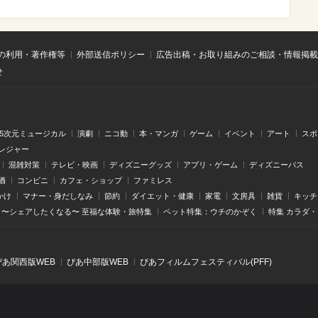
の利用・著作権等
外部送信ポリシー
広告出稿・お取り組みのご相談・情報掲載
せ
.5次元ミュージカル
演劇
ニコ動
本・マンガ
ゲーム
イベント
アート
スポ
レジャー
混雑対策
テレビ・映画
ディズニーグッズ
アプリ・ゲーム
ディズニーパス
酒
コンビニ
カフェ・ショップ
ファミレス
かけ
マナー・身だしなみ
節約
ダイエット・健康
家電
文房具
雑貨
キッチ
〜シェアしたくなる〜 至福な体験・旅特集
ペット特集：ウチのかぞく
特集 カラダ
ぴあ関⻄版WEB
ぴあ中部版WEB
ぴあフィルムフェスティバル(PFF)