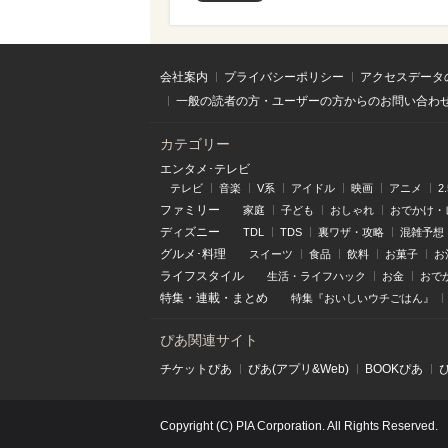
会社案内
プライバシーポリシー
アクセスデータ
一般の読者の方・ユーザーの方からのお問い合わ
カテゴリー
エンタメ･テレビ
テレビ
音楽
V系
アイドル
映画
アニメ
2
ファミリー
家庭
子ども
おしゃれ
おでかけ・
ディズニー
TDL
TDS
裏ワザ・攻略
混雑予想
グルメ･料理
スイーツ
食品
飲料
お菓子
お
ライフスタイル
生活・ライフハック
お金
おで
特集
・
連載
・
まとめ
特集『おいしいウチごはん』
ぴあ関連サイト
チケットぴあ
ぴあ(アプリ&Web)
BOOKぴあ
Copyright (C) PIA Corporation. All Rights Reserved.