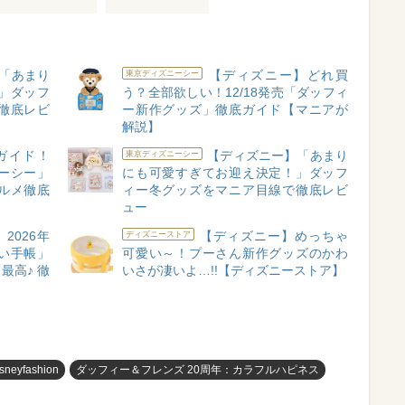
「あまり
【ディズニー】どれ買
東京ディズニーシー
」ダッフ
う？全部欲しい！12/18発売「ダッフィ
徹底レビ
ー新作グッズ」徹底ガイド【マニアが
解説】
ガイド！
【ディズニー】「あまり
東京ディズニーシー
ーシー」
にも可愛すぎてお迎え決定！」ダッフ
ルメ徹底
ィー冬グッズをマニア目線で徹底レビ
ュー
2026年
【ディズニー】めっちゃ
ディズニーストア
い手帳」
可愛い～！プーさん新作グッズのかわ
最高♪ 徹
いさが凄いよ…!!【ディズニーストア】
isneyfashion
ダッフィー＆フレンズ 20周年：カラフルハピネス