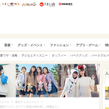
総研 ディズニー特集
mimot.
うまいめし
うまいパン
うまい肉
Medery.
ズニー特集 -ウレぴあ総研
音楽
グッズ・イベント
ファッション
アプリ・ゲーム
特
裏ワザ・攻略
子どもとディズニー
ダッフィー
パークグッズ
パークグルメ
人
1
>
>
リゾート
東京ディズニーシー
最新グッズ」がファン歓喜の神仕様♪（画像あり）
2