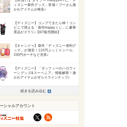
【即買い】ダイソーTHREEPPYに「デ
ィズニー新作グッズ」登場！プーさん激
かわアイテムが格安♪
【ディズニー】コンプできたら神！コン
ビニで買える「新作Happyくじ」に豪華
景品がズラリ♪【8/7販売開始】
【キャンドゥ】新作「ディズニー便利グ
ッズ」が激安！110円ぷっくりシール、
330円ポーチなど充実♪
【ディズニー】「ダッフィーのハロウィ
ーングッズ&スーベニア」情報解禁！激
かわアイテムがずらりラインナップ♪
続きを読み込む
ーシャルアカウント
X
RSS
>