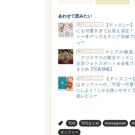
あわせて読みたい
【ディズニー】
東京ディズニーシー
にも可愛すぎてお迎え決定！
ィー冬グッズをマニア目線で
ュー
マニアが徹底
東京ディズニーシー
「クリスマスの東京ディズニ
注目フォトスポット＆必食グ
まとめ【写真満載】
【ディズニー】
東京ディズニーシー
はダッフィーの「宇宙一可愛
にしよう！しかも使いやすくて
底レビュー
>
TDS
TDSまとめ
disneygoods
d
ダッフィー