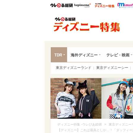
ウレぴあ総研
ハピママ*
ウレぴあ
ディ
TDR
海外ディズニー
テレビ・映画
東京ディズニーランド
東京ディズニーシー
>
ディズニー特集 -ウレぴあ総研
東京ディズニー
【ディズニー】これは最高としか…！「ダッフィー