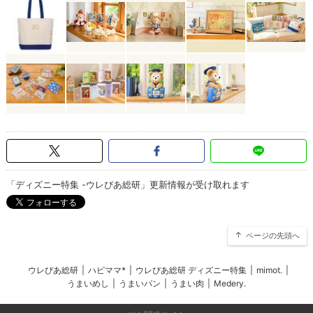
「ディズニー特集 -ウレぴあ総研」更新情報が受け取れます
ページの先頭へ
ウレぴあ総研
|
ハピママ*
|
ウレぴあ総研 ディズニー特集
|
mimot.
|
うまいめし
|
うまいパン
|
うまい肉
|
Medery.