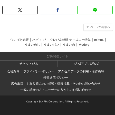
ページの先頭へ
ウレぴあ総研
|
ハピママ*
|
ウレぴあ総研 ディズニー特集
|
mimot.
|
うまいめし
|
うまいパン
|
うまい肉
|
Medery.
ぴあ関連サイト
チケットぴあ
ぴあ(アプリ&Web)
会社案内
プライバシーポリシー
アクセスデータの利用・著作権等
外部送信ポリシー
広告出稿・お取り組みのご相談・情報掲載・その他お問い合わせ
一般の読者の方・ユーザーの方からのお問い合わせ
Copyright (C) PIA Corporation. All Rights Reserved.