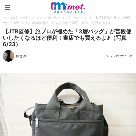
mimot.(ミモット)
mimot.(ミモット)
>
キレイでいたい
>
ファッション
>
【JTB監修】旅プロが極
めた「3層バッグ」が普段使いしたくなるほど便利！書店でも買えるよ♪
【JTB監修】旅プロが極めた「3層バッグ」が普段使
いしたくなるほど便利！書店でも買えるよ♪（写真
6/23）
林 加奈
2025.12.22 15:15