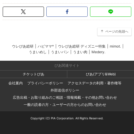
ページの先頭へ
ウレぴあ総研
|
ハピママ*
|
ウレぴあ総研 ディズニー特集
|
mimot.
|
うまいめし
|
うまいパン
|
うまい肉
|
Medery.
ぴあ関連サイト
チケットぴあ
ぴあ(アプリ&Web)
会社案内
プライバシーポリシー
アクセスデータの利用・著作権等
外部送信ポリシー
広告出稿・お取り組みのご相談・情報掲載・その他お問い合わせ
一般の読者の方・ユーザーの方からのお問い合わせ
Copyright (C) PIA Corporation. All Rights Reserved.