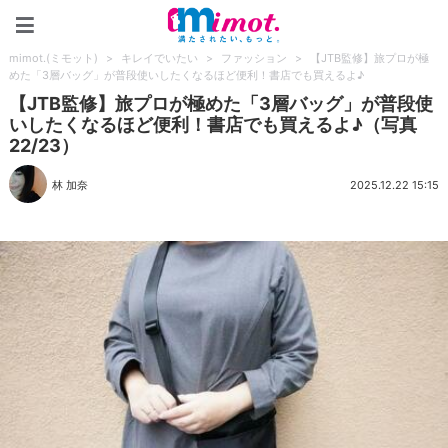
mimot.(ミモット)
mimot.(ミモット)
>
キレイでいたい
>
ファッション
>
【JTB監修】旅プロが極
めた「3層バッグ」が普段使いしたくなるほど便利！書店でも買えるよ♪
【JTB監修】旅プロが極めた「3層バッグ」が普段使
いしたくなるほど便利！書店でも買えるよ♪（写真
22/23）
林 加奈
2025.12.22 15:15