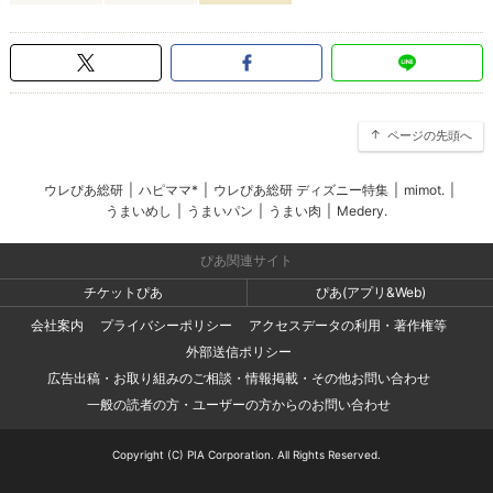
ページの先頭へ
ウレぴあ総研
|
ハピママ*
|
ウレぴあ総研 ディズニー特集
|
mimot.
|
うまいめし
|
うまいパン
|
うまい肉
|
Medery.
ぴあ関連サイト
チケットぴあ
ぴあ(アプリ&Web)
会社案内
プライバシーポリシー
アクセスデータの利用・著作権等
外部送信ポリシー
広告出稿・お取り組みのご相談・情報掲載・その他お問い合わせ
一般の読者の方・ユーザーの方からのお問い合わせ
Copyright (C) PIA Corporation. All Rights Reserved.