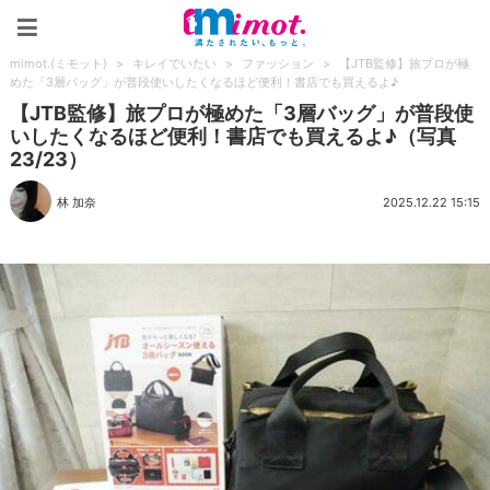
mimot.(ミモット)
mimot.(ミモット)
>
キレイでいたい
>
ファッション
>
【JTB監修】旅プロが極
めた「3層バッグ」が普段使いしたくなるほど便利！書店でも買えるよ♪
【JTB監修】旅プロが極めた「3層バッグ」が普段使
いしたくなるほど便利！書店でも買えるよ♪（写真
23/23）
林 加奈
2025.12.22 15:15