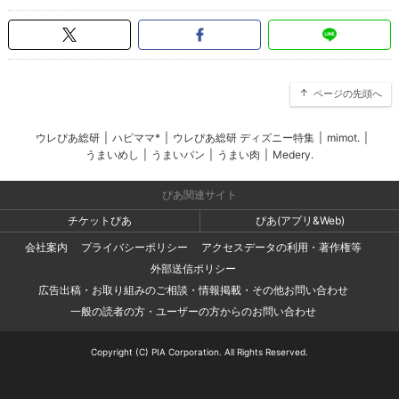
ページの先頭へ
ウレぴあ総研
|
ハピママ*
|
ウレぴあ総研 ディズニー特集
|
mimot.
|
うまいめし
|
うまいパン
|
うまい肉
|
Medery.
ぴあ関連サイト
チケットぴあ
ぴあ(アプリ&Web)
会社案内
プライバシーポリシー
アクセスデータの利用・著作権等
外部送信ポリシー
広告出稿・お取り組みのご相談・情報掲載・その他お問い合わせ
一般の読者の方・ユーザーの方からのお問い合わせ
Copyright (C) PIA Corporation. All Rights Reserved.