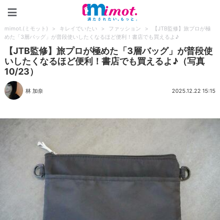
mimot.(ミモット)
mimot.(ミモット)
>
キレイでいたい
>
ファッション
>
【JTB監修】旅プロが極
めた「3層バッグ」が普段使いしたくなるほど便利！書店でも買えるよ♪
【JTB監修】旅プロが極めた「3層バッグ」が普段使
いしたくなるほど便利！書店でも買えるよ♪（写真
10/23）
林 加奈
2025.12.22 15:15