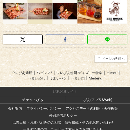
ページの先頭へ
ウレぴあ総研
|
ハピママ*
|
ウレぴあ総研 ディズニー特集
|
mimot.
|
うまいめし
|
うまいパン
|
うまい肉
|
Medery.
ぴあ関連サイト
チケットぴあ
ぴあ(アプリ&Web)
会社案内
プライバシーポリシー
アクセスデータの利用・著作権等
外部送信ポリシー
広告出稿・お取り組みのご相談・情報掲載・その他お問い合わせ
一般の読者の方・ユーザーの方からのお問い合わせ