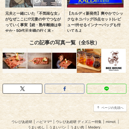
この記事の写真一覧（全5枚）
ページの先頭へ
ウレぴあ総研
|
ハピママ*
|
ウレぴあ総研 ディズニー特集
|
mimot.
|
うまいめし
|
うまいパン
|
うまい肉
|
Medery.