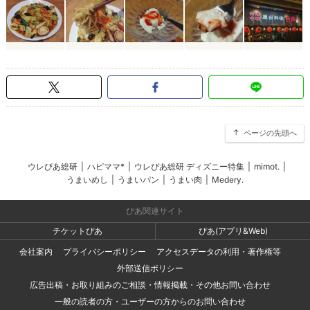
ページの先頭へ
ウレぴあ総研
|
ハピママ*
|
ウレぴあ総研 ディズニー特集
|
mimot.
|
うまいめし
|
うまいパン
|
うまい肉
|
Medery.
ぴあ関連サイト
チケットぴあ
ぴあ(アプリ&Web)
会社案内
プライバシーポリシー
アクセスデータの利用・著作権等
外部送信ポリシー
広告出稿・お取り組みのご相談・情報掲載・その他お問い合わせ
一般の読者の方・ユーザーの方からのお問い合わせ