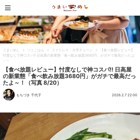
うまいめし
うまいめし
>
ソトごはん
>
ファミレス・大手チェーン
>
【食べ放題レビュー】
忖度なしで神コスパ!! 日高屋の新業態「食べ飲み放題3680円」がガチで最高だったよ
～！
【食べ放題レビュー】忖度なしで神コスパ!! 日高屋
の新業態「食べ飲み放題3680円」がガチで最高だっ
たよ～！（写真 8/20）
もちづき 千代子
2026.2.7 22:00