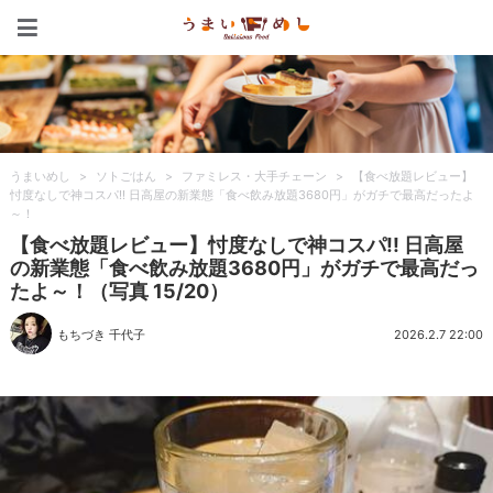
うまいめし
うまいめし
>
ソトごはん
>
ファミレス・大手チェーン
>
【食べ放題レビュー】
忖度なしで神コスパ!! 日高屋の新業態「食べ飲み放題3680円」がガチで最高だったよ
～！
【食べ放題レビュー】忖度なしで神コスパ!! 日高屋
の新業態「食べ飲み放題3680円」がガチで最高だっ
たよ～！（写真 15/20）
もちづき 千代子
2026.2.7 22:00