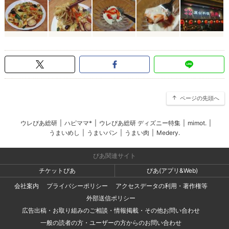
ページの先頭へ
ウレぴあ総研
|
ハピママ*
|
ウレぴあ総研 ディズニー特集
|
mimot.
|
うまいめし
|
うまいパン
|
うまい肉
|
Medery.
ぴあ関連サイト
チケットぴあ
ぴあ(アプリ&Web)
会社案内
プライバシーポリシー
アクセスデータの利用・著作権等
外部送信ポリシー
広告出稿・お取り組みのご相談・情報掲載・その他お問い合わせ
一般の読者の方・ユーザーの方からのお問い合わせ