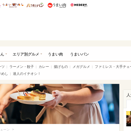
総研 ディズニー特集
mimot.
うまいめし
うまいパン
うまい肉
Medery.
いめし
はん
エリア別グルメ
うまい肉
うまいパン
ーツ
ラーメン・餃子
カレー
揚げもの
メガグルメ
ファミレス・大手チェ
りめし
達人のイチオシ！
人
1
>
ェーン