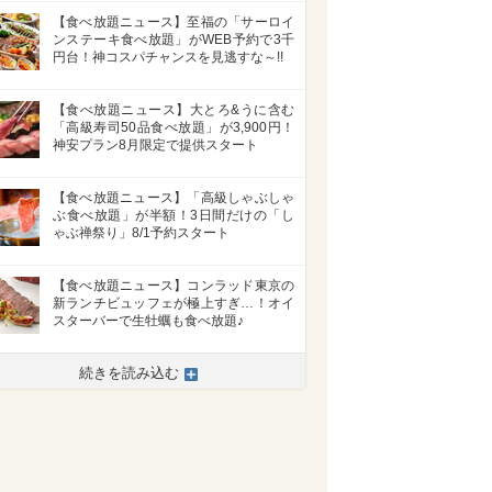
【食べ放題ニュース】至福の「サーロイ
ンステーキ食べ放題」がWEB予約で3千
円台！神コスパチャンスを見逃すな～!!
【食べ放題ニュース】大とろ&うに含む
「高級寿司50品食べ放題」が3,900円！
神安プラン8月限定で提供スタート
【食べ放題ニュース】「高級しゃぶしゃ
ぶ食べ放題」が半額！3日間だけの「し
ゃぶ禅祭り」8/1予約スタート
【食べ放題ニュース】コンラッド東京の
新ランチビュッフェが極上すぎ…！オイ
スターバーで生牡蠣も食べ放題♪
続きを読み込む