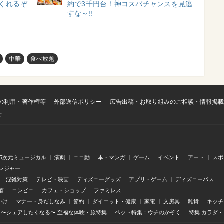
くれるぞ
約で3千円台！神コスパチャンスを見逃
すな～!!
中華
食べ放題
の利用・著作権等
外部送信ポリシー
広告出稿・お取り組みのご相談・情報掲載
せ
.5次元ミュージカル
演劇
ニコ動
本・マンガ
ゲーム
イベント
アート
スポ
レジャー
混雑対策
テレビ・映画
ディズニーグッズ
アプリ・ゲーム
ディズニーパス
酒
コンビニ
カフェ・ショップ
ファミレス
かけ
マナー・身だしなみ
節約
ダイエット・健康
家電
文房具
雑貨
キッチ
〜シェアしたくなる〜 至福な体験・旅特集
ペット特集：ウチのかぞく
特集 カラダ