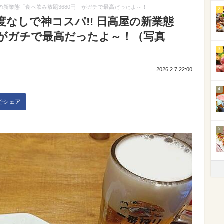
の新業態「食べ飲み放題3680円」がガチで最高だったよ～！
2
なしで神コスパ!! 日高屋の新業態
」がガチで最高だったよ～！（写真
3
2026.2.7 22:00
4
kでシェア
5