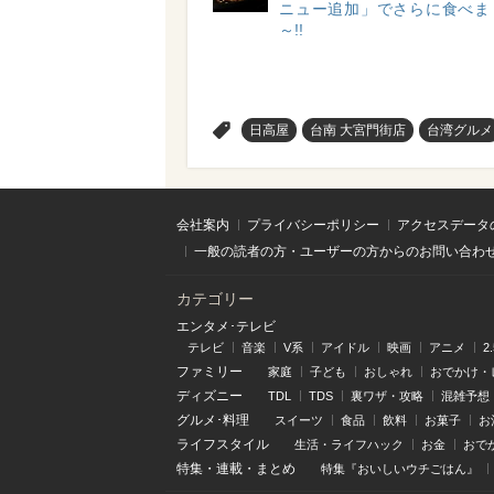
ニュー追加」でさらに食べま
～!!
>
日高屋
台南 大宮門街店
台湾グルメ
会社案内
プライバシーポリシー
アクセスデータ
一般の読者の方・ユーザーの方からのお問い合わ
カテゴリー
エンタメ･テレビ
テレビ
音楽
V系
アイドル
映画
アニメ
2
ファミリー
家庭
子ども
おしゃれ
おでかけ・
ディズニー
TDL
TDS
裏ワザ・攻略
混雑予想
グルメ･料理
スイーツ
食品
飲料
お菓子
お
ライフスタイル
生活・ライフハック
お金
おで
特集
・
連載
・
まとめ
特集『おいしいウチごはん』