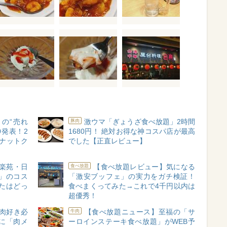
の“売れ
激ウマ「ぎょうざ食べ放題」2時間
豚肉
0発表！2
1680円！ 絶対お得な神コスパ店が最高
ナットク
でした【正直レビュー】
楽苑・日
【食べ放題レビュー】気になる
食べ放題
」のコス
「激安ブッフェ」の実力をガチ検証！
たはどっ
食べまくってみた→これで4千円以内は
超優秀！
肉好き必
【食べ放題ニュース】至福の「サ
牛肉
に「肉メ
ーロインステーキ食べ放題」がWEB予