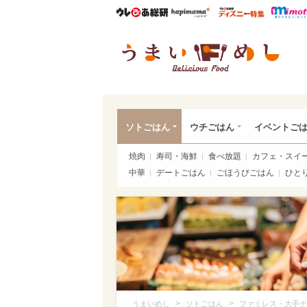
ウレぴあ総研
ハピママ*
ウレぴあ
うま
ソトごはん
ウチごはん
イベントご
焼肉
寿司・海鮮
食べ放題
カフェ・スイ
中華
デートごはん
ごほうびごはん
ひと
>
>
うまいめし
ソトごはん
ファミレス・大手チ