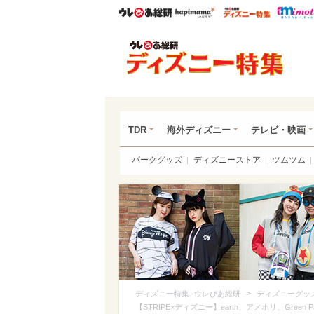
ウレぴあ総研
ハピママ*
ウレぴあ
ディ
TDR
海外ディズニー
テレビ・映画
パークグッズ
ディズニーストア
ツムツム
>
ディズニー特集 -ウレぴあ総研
ディズニーグッ
【STRIPE×ディズニー】earth、アメホリ、Gre