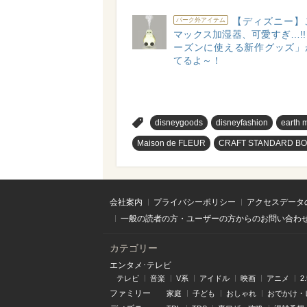
【ディズニー】
パーク外アイテム
マックス加湿器、可愛すぎ…!
ーズンに使える新作グッズ」
てるよ～！
>
disneygoods
disneyfashion
earth 
Maison de FLEUR
CRAFT STANDARD BO
会社案内
プライバシーポリシー
アクセスデータ
一般の読者の方・ユーザーの方からのお問い合わ
カテゴリー
エンタメ･テレビ
テレビ
音楽
V系
アイドル
映画
アニメ
2
ファミリー
家庭
子ども
おしゃれ
おでかけ・