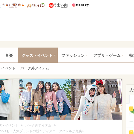
総研 ディズニー特集
mimot.
うまいめし
うまいパン
うまい肉
Medery.
ズニー特集 -ウレぴあ総研
音楽
グッズ・イベント
ファッション
アプリ・ゲーム
特
イベント
パーク外アイテム
人
1
>
>
ズ・イベント
パーク外アイテム
en Parksも！人気ブランドの新作ディズニーアパレルが充実♪
2