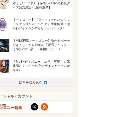
対ほしい！“永久保存版レベル”の必見グ
ッズ発売決定♪【情報解禁】
【ディズニー】「ダッフィーのハロウィ
ーングッズ&スーベニア」情報解禁！激
かわアイテムがずらりラインナップ♪
【MILKFED.×ディズニー】激かわポーチ
付き！しっかり収納の「優秀リュック」
は“買い”の一品！（実物レビュー）
「MLB×ディズニー」コラボ実現！人気
球団とミッキーの良デザインアイテムが
充実♪
続きを読み込む
ーシャルアカウント
X
RSS