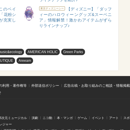
このベイ
【ディズニー】「ダッフ
東京ディズニーシー
!「花粉シ
ィーのハロウィーングッズ&スーベニ
が充実し
ア」情報解禁！激かわアイテムがずら
りラインナップ♪
music&ecology
AMERICAN HOLIC
Green Parks
UTIQUE
Areeam
の利用・著作権等
外部送信ポリシー
広告出稿・お取り組みのご相談・情報掲載
せ
.5次元ミュージカル
演劇
ニコ動
本・マンガ
ゲーム
イベント
アート
スポ
レジャー