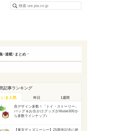
集･連載･まとめ
気記事ランキング
いま人気
昨日
1週間
良デザイン多数！「トイ・ストーリー」
バッグ＆お出かけグッズがillusie300か
ら多数ラインナップ♪
【東京ディズニーシー】25周年記念に絶