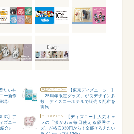
着たい神
【東京ディズニーシー】
東京ディズニーシー
ニー新作
「25周年限定グッズ」が良デザイン多
登場♪
数！ディズニーホテルで販売＆配布を
実施
OLIC】ア
【ディズニー】人気キャ
パーク外アイテム
ィズニー
ラの「激かわ＆毎日使える優秀グッ
紹介♪
ズ」が格安330円から！全部そろえたい
ラインナップを紹介♪