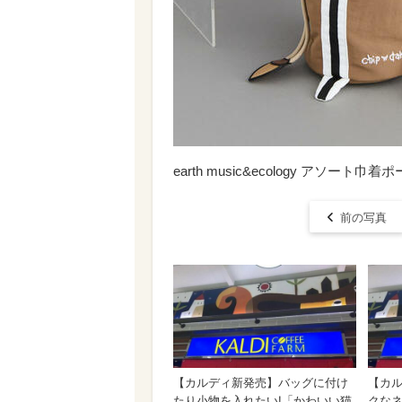
earth music&ecology アソート巾着ポ
前の写真