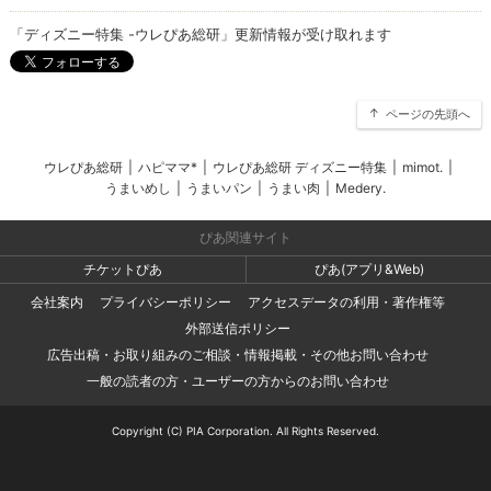
「ディズニー特集 -ウレぴあ総研」更新情報が受け取れます
ページの先頭へ
ウレぴあ総研
|
ハピママ*
|
ウレぴあ総研 ディズニー特集
|
mimot.
|
うまいめし
|
うまいパン
|
うまい肉
|
Medery.
ぴあ関連サイト
チケットぴあ
ぴあ(アプリ&Web)
会社案内
プライバシーポリシー
アクセスデータの利用・著作権等
外部送信ポリシー
広告出稿・お取り組みのご相談・情報掲載・その他お問い合わせ
一般の読者の方・ユーザーの方からのお問い合わせ
Copyright (C) PIA Corporation. All Rights Reserved.