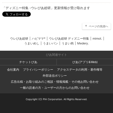
「ディズニー特集 -ウレぴあ総研」更新情報が受け取れます
ページの先頭へ
ウレぴあ総研
|
ハピママ*
|
ウレぴあ総研 ディズニー特集
|
mimot.
|
うまいめし
|
うまいパン
|
うまい肉
|
Medery.
ぴあ関連サイト
チケットぴあ
ぴあ(アプリ&Web)
会社案内
プライバシーポリシー
アクセスデータの利用・著作権等
外部送信ポリシー
広告出稿・お取り組みのご相談・情報掲載・その他お問い合わせ
一般の読者の方・ユーザーの方からのお問い合わせ
Copyright (C) PIA Corporation. All Rights Reserved.