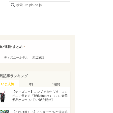
集･連載･まとめ
ディズニーホテル
周辺施設
気記事ランキング
いま人気
昨日
1週間
【ディズニー】コンプできたら神！コン
ビニで買える「新作Happyくじ」に豪華
景品がズラリ♪【8/7販売開始】
【これは欲しい】ミッキーたちが道頓堀