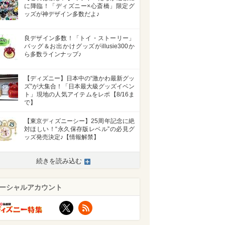
に降臨！「ディズニー×心斎橋」限定グ
ッズが神デザイン多数だよ♪
良デザイン多数！「トイ・ストーリー」
バッグ＆お出かけグッズがillusie300か
ら多数ラインナップ♪
【ディズニー】日本中の“激かわ最新グッ
ズ”が大集合！「日本最大級グッズイベン
ト」現地の人気アイテムをレポ【8/16ま
で】
【東京ディズニーシー】25周年記念に絶
対ほしい！“永久保存版レベル”の必見グ
ッズ発売決定♪【情報解禁】
続きを読み込む
ーシャルアカウント
X
RSS