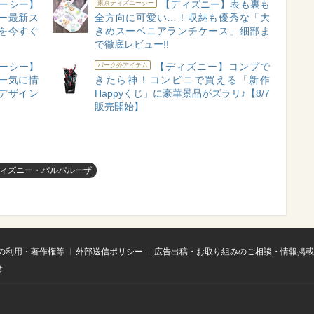
ーシー】
【ディズニー】表も裏も
東京ディズニーシー
ー最新ス
全方向に可愛い…！収納も優秀な「大
を今すぐ
きめスーベニアランチケース」細部ま
で徹底レビュー!!
ーシー】
【ディズニー】コンプで
パーク外アイテム
一気に情
きたら神！コンビニで買える「新作
デザイン
Happyくじ」に豪華景品がズラリ♪【8/7
販売開始】
ィズニー・パルパルーザ
の利用・著作権等
外部送信ポリシー
広告出稿・お取り組みのご相談・情報掲載
せ