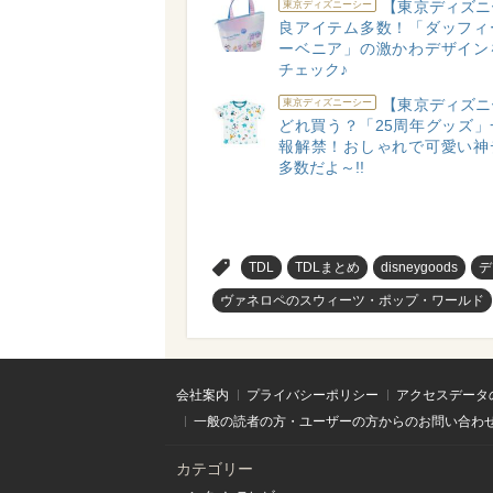
【東京ディズニ
東京ディズニーシー
良アイテム多数！「ダッフィ
ーベニア」の激かわデザイン
チェック♪
【東京ディズニ
東京ディズニーシー
どれ買う？「25周年グッズ」
報解禁！おしゃれで可愛い神
多数だよ～!!
>
TDL
TDLまとめ
disneygoods
デ
ヴァネロペのスウィーツ・ポップ・ワールド
会社案内
プライバシーポリシー
アクセスデータ
一般の読者の方・ユーザーの方からのお問い合わ
カテゴリー