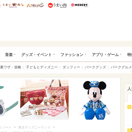
総研 ディズニー特集
mimot.
うまいめし
うまいパン
うまい肉
Medery.
ズニー特集 -ウレぴあ総研
音楽
グッズ・イベント
ファッション
アプリ・ゲーム
特
裏ワザ・攻略
子どもとディズニー
ダッフィー
パークグッズ
パークグルメ
人
1
>
>
リゾート
東京ディズニーランド
2