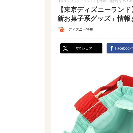
【東京ディズニーランド】お土産に超おすすめ！3/
【東京ディズニーランド
新お菓子系グッズ」情報まと
ディズニー特集
Xでシェア
Faceboo