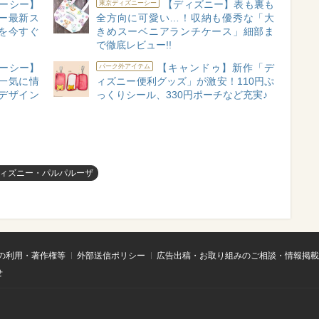
ーシー】
【ディズニー】表も裏も
東京ディズニーシー
ー最新ス
全方向に可愛い…！収納も優秀な「大
を今すぐ
きめスーベニアランチケース」細部ま
で徹底レビュー!!
ーシー】
【キャンドゥ】新作「デ
パーク外アイテム
一気に情
ィズニー便利グッズ」が激安！110円ぷ
デザイン
っくりシール、330円ポーチなど充実♪
ィズニー・パルパルーザ
の利用・著作権等
外部送信ポリシー
広告出稿・お取り組みのご相談・情報掲載
せ