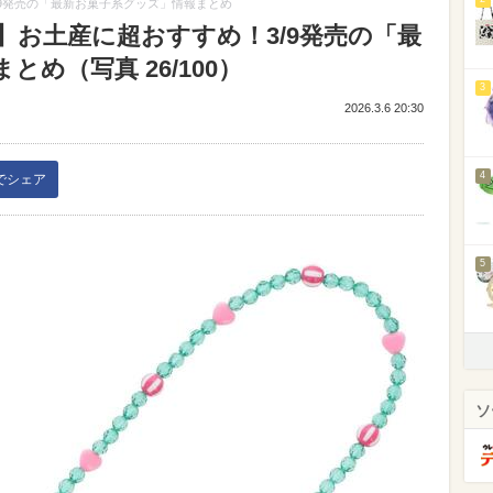
9発売の「最新お菓子系グッズ」情報まとめ
】お土産に超おすすめ！3/9発売の「最
め（写真 26/100）
3
2026.3.6 20:30
4
kでシェア
5
ソ