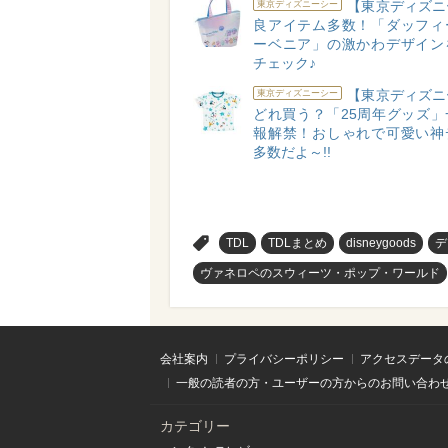
【東京ディズニ
東京ディズニーシー
良アイテム多数！「ダッフィ
ーベニア」の激かわデザイン
チェック♪
【東京ディズニ
東京ディズニーシー
どれ買う？「25周年グッズ」
報解禁！おしゃれで可愛い神
多数だよ～!!
>
TDL
TDLまとめ
disneygoods
デ
ヴァネロペのスウィーツ・ポップ・ワールド
会社案内
プライバシーポリシー
アクセスデータ
一般の読者の方・ユーザーの方からのお問い合わ
カテゴリー