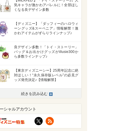
【MILKFED.】『トイ・ストーリー5』人
気キャラが激かわアパレルに！全部ほし
くなる良デザイン多数
【ディズニー】「ダッフィーのハロウィ
ーングッズ&スーベニア」情報解禁！激
かわアイテムがずらりラインナップ♪
良デザイン多数！「トイ・ストーリー」
バッグ＆お出かけグッズがillusie300か
ら多数ラインナップ♪
【東京ディズニーシー】25周年記念に絶
対ほしい！“永久保存版レベル”の必見グ
ッズ発売決定♪【情報解禁】
続きを読み込む
ーシャルアカウント
X
RSS