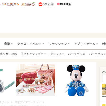
総研 ディズニー特集
mimot.
うまいめし
うまいパン
うまい肉
Medery.
ズニー特集 -ウレぴあ総研
音楽
グッズ・イベント
ファッション
アプリ・ゲーム
特
裏ワザ・攻略
子どもとディズニー
ダッフィー
パークグッズ
パークグルメ
人
1
>
>
リゾート
東京ディズニーランド
2