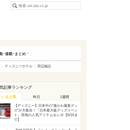
集･連載･まとめ
ディズニーホテル
周辺施設
気記事ランキング
いま人気
昨日
1週間
【ディズニー】日本中の“激かわ最新グッ
ズ”が大集合！「日本最大級グッズイベン
ト」現地の人気アイテムをレポ【8/16ま
で】