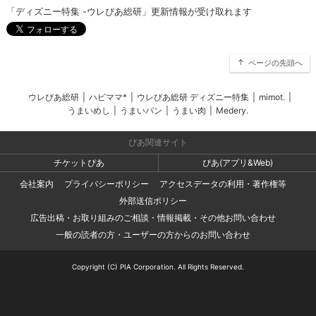
「ディズニー特集 -ウレぴあ総研」更新情報が受け取れます
ページの先頭へ
ウレぴあ総研
|
ハピママ*
|
ウレぴあ総研 ディズニー特集
|
mimot.
|
うまいめし
|
うまいパン
|
うまい肉
|
Medery.
ぴあ関連サイト
チケットぴあ
ぴあ(アプリ&Web)
会社案内
プライバシーポリシー
アクセスデータの利用・著作権等
外部送信ポリシー
広告出稿・お取り組みのご相談・情報掲載・その他お問い合わせ
一般の読者の方・ユーザーの方からのお問い合わせ
Copyright (C) PIA Corporation. All Rights Reserved.