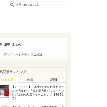
集･連載･まとめ
ディズニーホテル
周辺施設
気記事ランキング
いま人気
昨日
1週間
【ディズニー】日本中の“激かわ最新グッ
ズ”が大集合！「日本最大級グッズイベン
ト」現地の人気アイテムをレポ【8/16ま
で】