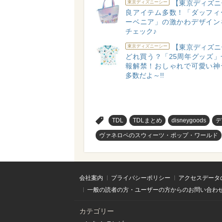
【東京ディズニ
東京ディズニーシー
良アイテム多数！「ダッフィ
ーベニア」の激かわデザイン
チェック♪
【東京ディズニ
東京ディズニーシー
どれ買う？「25周年グッズ」
報解禁！おしゃれで可愛い神
多数だよ～!!
>
TDL
TDLまとめ
disneygoods
デ
ヴァネロペのスウィーツ・ポップ・ワールド
会社案内
プライバシーポリシー
アクセスデータ
一般の読者の方・ユーザーの方からのお問い合わ
カテゴリー