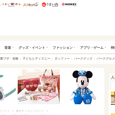
総研 ディズニー特集
mimot.
うまいめし
うまいパン
うまい肉
Medery.
ズニー特集 -ウレぴあ総研
音楽
グッズ・イベント
ファッション
アプリ・ゲーム
特
裏ワザ・攻略
子どもとディズニー
ダッフィー
パークグッズ
パークグルメ
人
1
>
>
リゾート
東京ディズニーランド
2