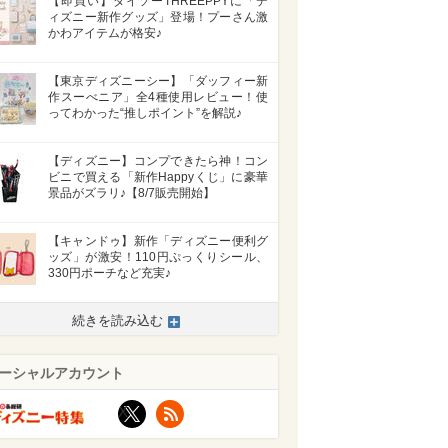
【即買い】ダイソーTHREEPPYに「デ
ィズニー新作グッズ」登場！プーさん激
かわアイテムが格安♪
【東京ディズニーシー】「ダッフィー新
作スーべニア」全4種使用レビュー！使
ってわかった“推しポイント”を解説♪
【ディズニー】コンプできたら神！コン
ビニで買える「新作Happyくじ」に豪華
景品がズラリ♪【8/7販売開始】
【キャンドゥ】新作「ディズニー便利グ
ッズ」が激安！110円ぷっくりシール、
330円ポーチなど充実♪
続きを読み込む
ーシャルアカウント
X
RSS