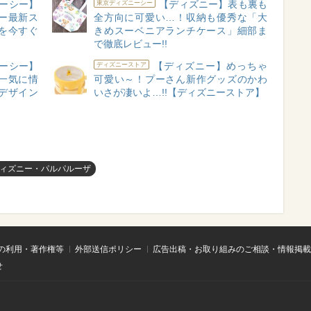
ーシー】
【ディズニー】表も裏も
東京ディズニーシー
ー最新ス
全方向に可愛い…！収納も優秀な「大
を今すぐ
きめスーベニアランチケース」細部ま
で徹底レビュー!!
ーシー】
【ディズニー】めっちゃ
ディズニーストア
一気に情
可愛い～！プーさん新作グッズのかわ
デザイン
いさが凄いよ…!!【ディズニーストア】
ィズニー・パルパルーザ
の利用・著作権等
外部送信ポリシー
広告出稿・お取り組みのご相談・情報掲載
せ