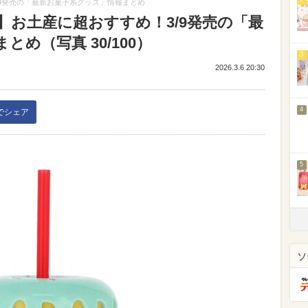
9発売の「最新お菓子系グッズ」情報まとめ
】お土産に超おすすめ！3/9発売の「最
め（写真 30/100）
3
2026.3.6 20:30
4
kでシェア
5
ソ