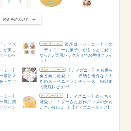
続きを読み込む
「ディズ
銀座コージーコーナーの
パーク外アイテム
」が美し
「ディズニーお菓子」がもっと可愛く
ホールケ
なった♪ 専用バッグ入りでお手頃プライ
ス！
ーシー】
【ディズニー】表も裏も
東京ディズニーシー
ー最新ス
全方向に可愛い…！収納も優秀な「大
を今すぐ
きめスーベニアランチケース」細部ま
で徹底レビュー!!
ーシー】
【ディズニー】めっちゃ
ディズニーストア
一気に情
可愛い～！プーさん新作グッズのかわ
デザイン
いさが凄いよ…!!【ディズニーストア】