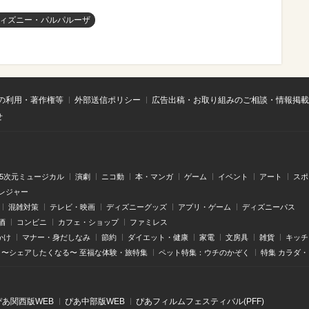
ィズニー・パルパルーザ
の利用・著作権等
外部送信ポリシー
広告出稿・お取り組みのご相談・情報掲載
せ
.5次元ミュージカル
演劇
ニコ動
本・マンガ
ゲーム
イベント
アート
スポ
レジャー
混雑対策
テレビ・映画
ディズニーグッズ
アプリ・ゲーム
ディズニーパス
酒
コンビニ
カフェ・ショップ
ファミレス
かけ
マナー・身だしなみ
節約
ダイエット・健康
家電
文房具
雑貨
キッチ
〜シェアしたくなる〜 至福な体験・旅特集
ペット特集：ウチのかぞく
特集 カラダ
ぴあ関⻄版WEB
ぴあ中部版WEB
ぴあフィルムフェスティバル(PFF)