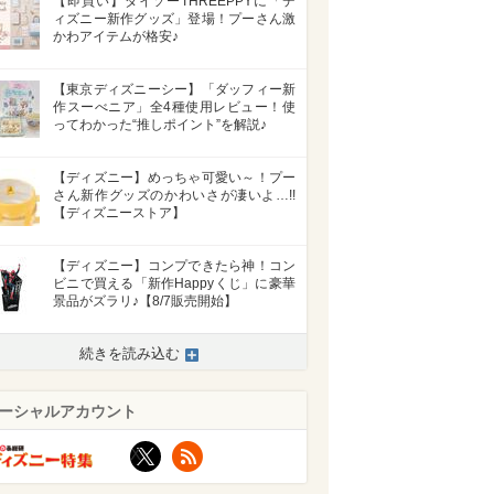
【即買い】ダイソーTHREEPPYに「デ
ィズニー新作グッズ」登場！プーさん激
かわアイテムが格安♪
【東京ディズニーシー】「ダッフィー新
作スーべニア」全4種使用レビュー！使
ってわかった“推しポイント”を解説♪
【ディズニー】めっちゃ可愛い～！プー
さん新作グッズのかわいさが凄いよ…!!
【ディズニーストア】
【ディズニー】コンプできたら神！コン
ビニで買える「新作Happyくじ」に豪華
景品がズラリ♪【8/7販売開始】
続きを読み込む
ーシャルアカウント
X
RSS
>