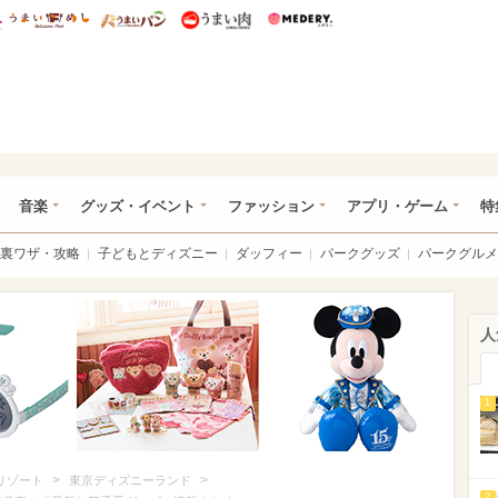
総研 ディズニー特集
mimot.
うまいめし
うまいパン
うまい肉
Medery.
ズニー特集 -ウレぴあ総研
音楽
グッズ・イベント
ファッション
アプリ・ゲーム
特
裏ワザ・攻略
子どもとディズニー
ダッフィー
パークグッズ
パークグルメ
人
1
>
>
リゾート
東京ディズニーランド
2