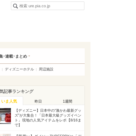
集･連載･まとめ
ディズニーホテル
周辺施設
気記事ランキング
いま人気
昨日
1週間
【ディズニー】日本中の“激かわ最新グッ
ズ”が大集合！「日本最大級グッズイベン
ト」現地の人気アイテムをレポ【8/16ま
で】