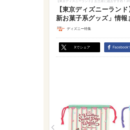
【東京ディズニーランド】お土産に超おすすめ！3/
【東京ディズニーランド
新お菓子系グッズ」情報まと
ディズニー特集
Xでシェア
Faceboo
<