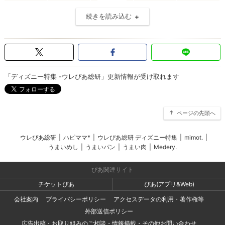
続きを読み込む
「ディズニー特集 -ウレぴあ総研」更新情報が受け取れます
ページの先頭へ
ウレぴあ総研
|
ハピママ*
|
ウレぴあ総研 ディズニー特集
|
mimot.
|
うまいめし
|
うまいパン
|
うまい肉
|
Medery.
ぴあ関連サイト
チケットぴあ
ぴあ(アプリ&Web)
会社案内
プライバシーポリシー
アクセスデータの利用・著作権等
外部送信ポリシー
広告出稿・お取り組みのご相談・情報掲載・その他お問い合わせ