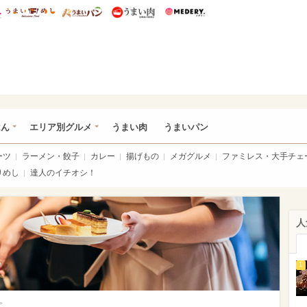
総研 ディズニー特集
mimot.
うまいめし
うまいパン
うまい肉
Medery.
いめし
はん
エリア別グルメ
うまい肉
うまいパン
ーツ
ラーメン・餃子
カレー
揚げもの
メガグルメ
ファミレス・大手チェ
りめし
達人のイチオシ！
人
1
>