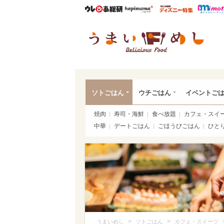
ウレぴあ総研
ハピママ*
ウレぴあ
うま
ソトごはん
ウチごはん
イベントご
焼肉
寿司・海鮮
食べ放題
カフェ・スイ
中華
デートごはん
ごほうびごはん
ひと
>
>
うまいめし
ソトごはん
カフェ・スイーツ