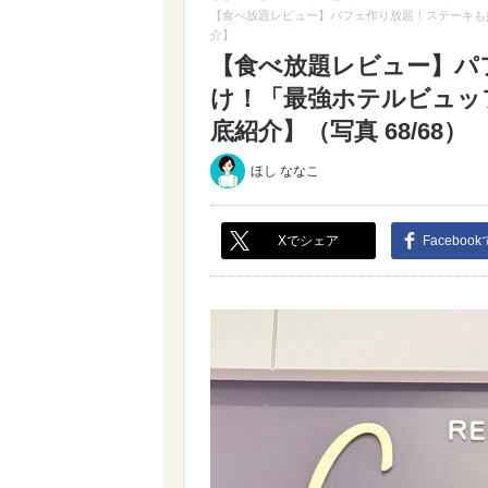
【食べ放題レビュー】パフェ作り放題！ステーキも
介】
【食べ放題レビュー】パ
け！「最強ホテルビュッ
底紹介】（写真 68/68）
ほし ななこ
Xでシェア
Faceboo