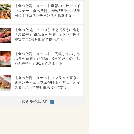
【食べ放題ニュース】至福の「サーロイ
ンステーキ食べ放題」がWEB予約で3千
円台！神コスパチャンスを見逃すな～!!
【食べ放題ニュース】大とろ&うに含む
「高級寿司50品食べ放題」が3,900円！
神安プラン8月限定で提供スタート
【食べ放題ニュース】「高級しゃぶしゃ
ぶ食べ放題」が半額！3日間だけの「し
ゃぶ禅祭り」8/1予約スタート
【食べ放題ニュース】コンラッド東京の
新ランチビュッフェが極上すぎ…！オイ
スターバーで生牡蠣も食べ放題♪
続きを読み込む