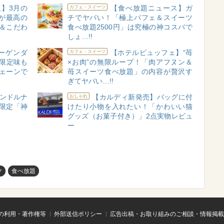
題】3月の
【食べ放題ニュース】ガ
カフェ・スイーツ
が最高の
チでヤバい！「極上パフェ＆スイーツ
＆こだわ
食べ放題2500円」は究極の神コスパで
しょ…!!
ハーゲンダ
【ホテルビュッフェ】“苺
カフェ・スイーツ
限定味も
×お肉”の無限ループ！「肉アフヌン＆
チェーンで
苺スイーツ食べ放題」の内容が贅沢す
ぎてヤバい…!!
ャンドルナ
【カルディ新発売】バッグに付
おしゃれ
限定「神
けたり小物を入れたい！「かわいい猫
グッズ（お菓子付き）」2点実物レビュ
ー
ツ
食べ放題
の利用・著作権等
外部送信ポリシー
広告出稿・お取り組みのご相談・情報掲載