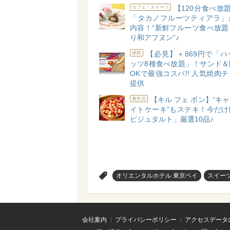
【120分食べ放
カフェ・スイーツ
「タカノフルーツティアラ」
内容！“新鮮フルーツ食べ放題
り和アフヌン”♪
【必見】＋869円で「
焼肉
ッツ8種食べ放題」！サンド＆
OKで最強コスパ!! 人気焼肉
提供
【キル フェ ボン】“キ
食生活
イトケーキ”もステキ！今だけ
ビジュタルト」厳選10品♪
>
オリエンタルホテル 東京ベイ
スイー
会社案内
プライバシーポリシー
アクセスデータ