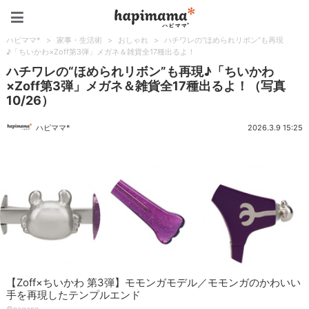
ハピママ*
ハピママ*
>
家事・生活術
>
おしゃれ
>
ハチワレの“ほめられリボン”も再現
♪「ちいかわ×Zoff第3弾」メガネ＆雑貨全17種出るよ！
ハチワレの“ほめられリボン”も再現♪「ちいかわ
×Zoff第3弾」メガネ＆雑貨全17種出るよ！（写真
10/26）
ハピママ*
2026.3.9 15:25
【Zoff×ちいかわ 第3弾】モモンガモデル／モモンガのかわいい
手を再現したテンプルエンド