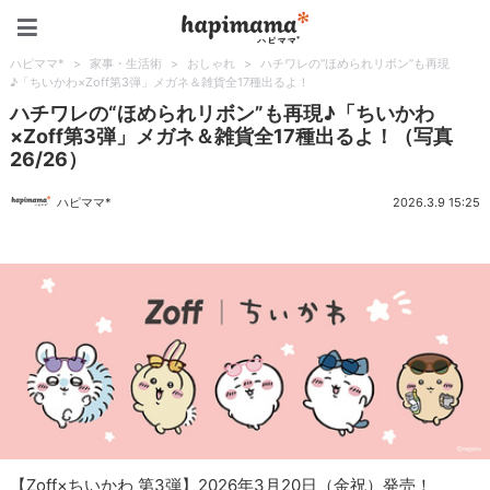
ハピママ*
ハピママ*
>
家事・生活術
>
おしゃれ
>
ハチワレの“ほめられリボン”も再現
♪「ちいかわ×Zoff第3弾」メガネ＆雑貨全17種出るよ！
ハチワレの“ほめられリボン”も再現♪「ちいかわ
×Zoff第3弾」メガネ＆雑貨全17種出るよ！（写真
26/26）
ハピママ*
2026.3.9 15:25
【Zoff×ちいかわ 第3弾】2026年3月20日（金祝）発売！