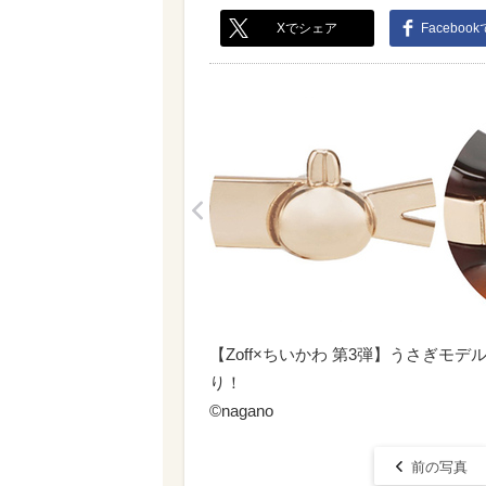
Xでシェア
Faceboo
<
【Zoff×ちいかわ 第3弾】うさぎ
り！
©nagano
前の写真