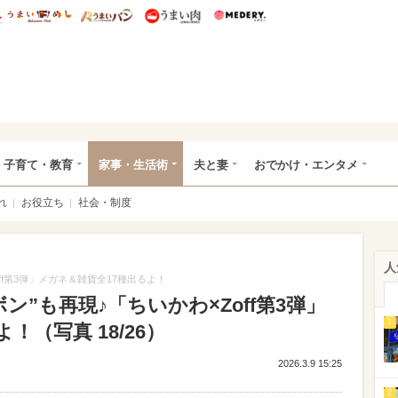
総研 ディズニー特集
mimot.
うまいめし
うまいパン
うまい肉
Medery.
ママ*
子育て・教育
家事・生活術
夫と妻
おでかけ・エンタメ
れ
お役立ち
社会・制度
人
ff第3弾」メガネ＆雑貨全17種出るよ！
”も再現♪「ちいかわ×Zoff第3弾」
1
！（写真 18/26）
2026.3.9 15:25
2