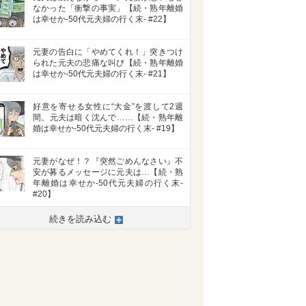
なかった「衝撃の事実」【続・熟年離婚
は幸せか-50代元夫婦の行く末- #22】
元妻の告白に「やめてくれ！」突きつけ
られた元夫の悲痛な叫び【続・熟年離婚
は幸せか-50代元夫婦の行く末- #21】
好意を寄せる女性に“大金”を渡して2週
間。元夫は暗く沈んで……【続・熟年離
婚は幸せか-50代元夫婦の行く末- #19】
>
元妻がなぜ！？『突然ごめんなさい』不
安が募るメッセージに元夫は…【続・熟
年離婚は幸せか-50代元夫婦の行く末-
#20】
続きを読み込む