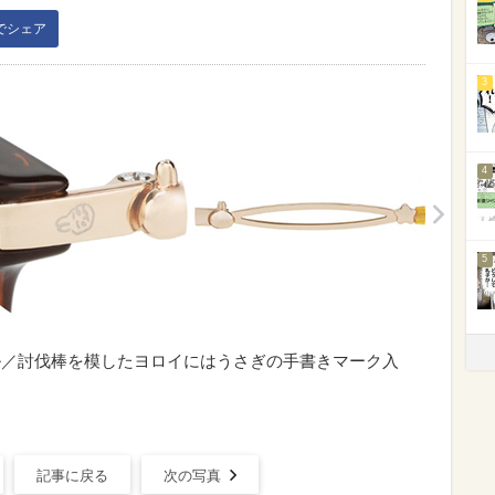
kでシェア
3
4
5
モデル／討伐棒を模したヨロイにはうさぎの手書きマーク入
記事に戻る
次の写真