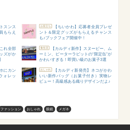
トスンス
【ちいかわ】応募者全員プレゼ
お役立ち
員もらえ
ント＆限定グッズがもらえるチャンス
も♪ブックフェア開催中！
これ全部
【カルディ新作】スヌーピー、ム
食生活
ッズがか
ーミン、ピーターラビットの“限定缶”が
】
かわいすぎる！即買い級のお菓子3選
ホにカン
【カルディ新発売】ネコがかわ
おしゃれ
ウォレッ
いい新作バッグ（お菓子付き）実物レ
ビュー！高級感ある織りデザインだよ♪
ファッション
おしゃれ
眼鏡
メガネ