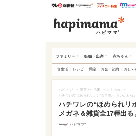
ウレぴあ総研
ハピママ*
ウレぴあ
ハピ
ファミリー
妊娠・出産
赤ちゃん
食生活
レシピ
掃除
お金・節約
おしゃ
>
>
>
ハピママ*
家事・生活術
おしゃれ
ハチワレの“ほめられリボン”も再現♪「ちいかわ×Zo
ハチワレの“ほめられリボン
メガネ＆雑貨全17種出るよ
ハピママ*