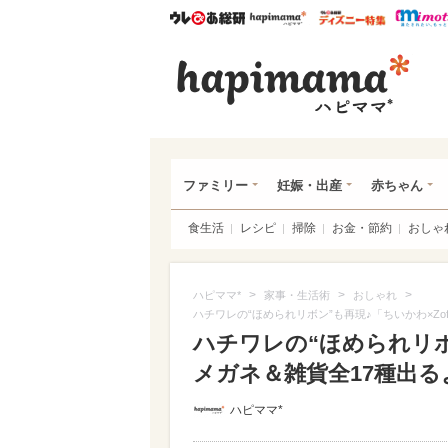
ウレぴあ総研
ハピママ*
ウレぴあ
ハピ
ファミリー
妊娠・出産
赤ちゃん
食生活
レシピ
掃除
お金・節約
おしゃ
>
>
>
ハピママ*
家事・生活術
おしゃれ
ハチワレの“ほめられリボン”も再現♪「ちいかわ×Zo
ハチワレの“ほめられリボン
メガネ＆雑貨全17種出るよ
ハピママ*