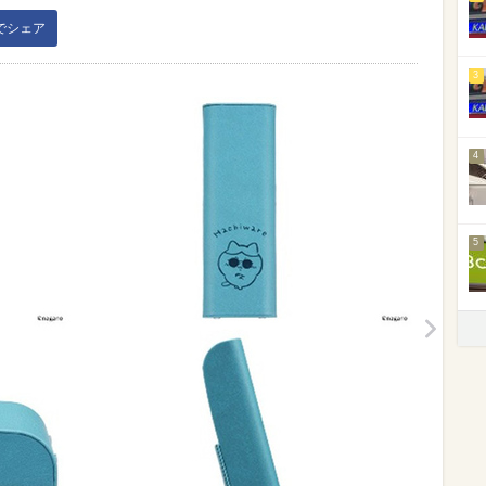
kでシェア
3
4
5