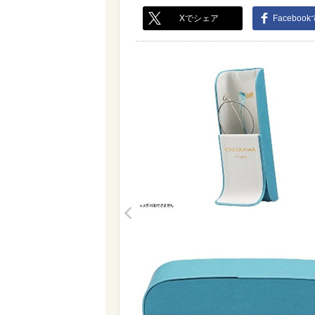
Xでシェア
Faceboo
<