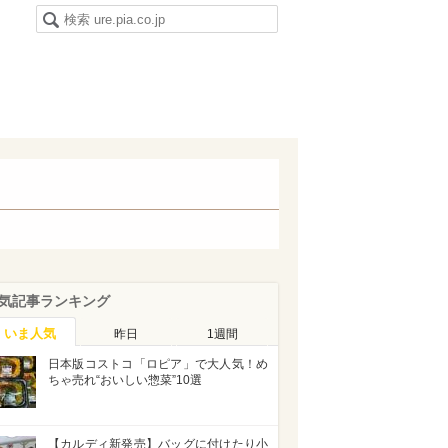
気記事ランキング
いま人気
昨日
1週間
日本版コストコ「ロピア」で大人気！め
ちゃ売れ“おいしい惣菜”10選
【カルディ新発売】バッグに付けたり小