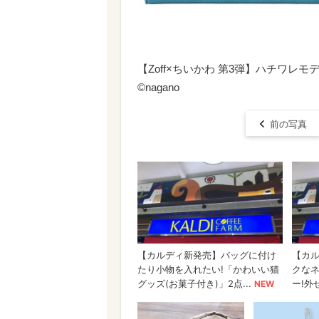
【Zoff×ちいかわ 第3弾】ハチワレモ
©nagano
前の写真