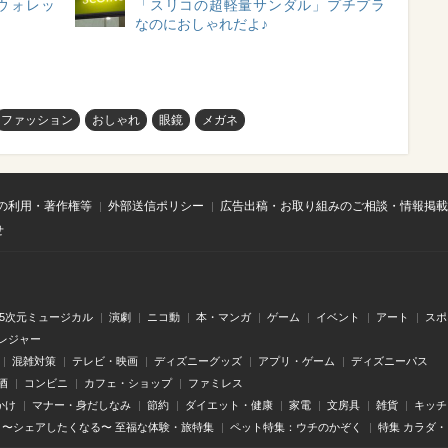
ウォレッ
「スリコの超軽量サンダル」プチプラ
なのにおしゃれだよ♪
ファッション
おしゃれ
眼鏡
メガネ
の利用・著作権等
外部送信ポリシー
広告出稿・お取り組みのご相談・情報掲載
せ
.5次元ミュージカル
演劇
ニコ動
本・マンガ
ゲーム
イベント
アート
スポ
レジャー
混雑対策
テレビ・映画
ディズニーグッズ
アプリ・ゲーム
ディズニーパス
酒
コンビニ
カフェ・ショップ
ファミレス
かけ
マナー・身だしなみ
節約
ダイエット・健康
家電
文房具
雑貨
キッチ
〜シェアしたくなる〜 至福な体験・旅特集
ペット特集：ウチのかぞく
特集 カラダ