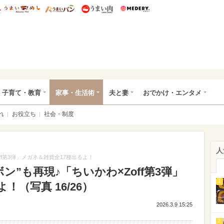
総研 ディズニー特集
mimot.
うまいめし
うまいパン
うまい肉
Medery.
ママ*
子育て・教育
家事・生活術
夫と妻
おでかけ・エンタメ
れ
お役立ち
社会・制度
人
ff第3弾」メガネ＆雑貨全17種出るよ！
”も再現♪「ちいかわ×Zoff第3弾」
1
！（写真 16/26）
2026.3.9 15:25
2