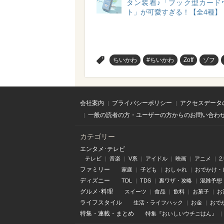
タン装着♪「ブック型カード
ト」が可愛すぎる！【全4種】
>
ちいかわ
#ちいかわ
Zoff
ゾフ
会社案内
プライバシーポリシー
アクセスデータ
一般の読者の方・ユーザーの方からのお問い合わ
カテゴリー
エンタメ･テレビ
テレビ
音楽
V系
アイドル
映画
アニメ
2
ファミリー
家庭
子ども
おしゃれ
おでかけ・
ディズニー
TDL
TDS
裏ワザ・攻略
混雑予想
グルメ･料理
スイーツ
食品
飲料
お菓子
お
ライフスタイル
生活・ライフハック
お金
おで
特集
・
連載
・
まとめ
特集『おいしいウチごはん』