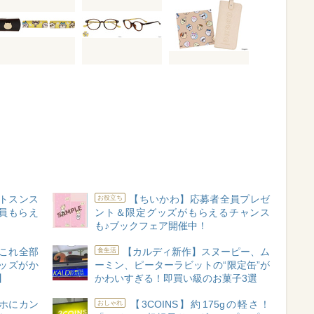
トスンス
【ちいかわ】応募者全員プレゼ
お役立ち
員もらえ
ント＆限定グッズがもらえるチャンス
も♪ブックフェア開催中！
これ全部
【カルディ新作】スヌーピー、ム
食生活
ッズがか
ーミン、ピーターラビットの“限定缶”が
】
かわいすぎる！即買い級のお菓子3選
ホにカン
【3COINS】約175gの軽さ！
おしゃれ