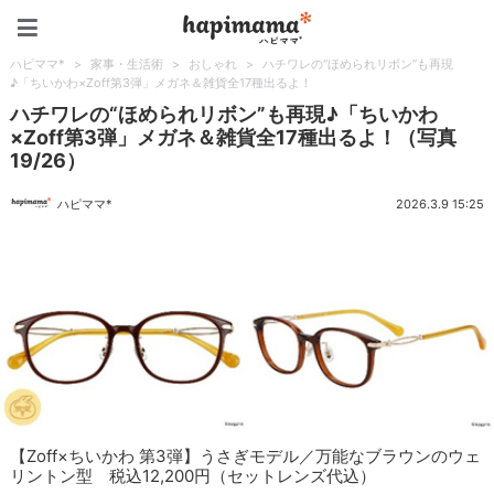
ハピママ*
ハピママ*
>
家事・生活術
>
おしゃれ
>
ハチワレの“ほめられリボン”も再現
♪「ちいかわ×Zoff第3弾」メガネ＆雑貨全17種出るよ！
ハチワレの“ほめられリボン”も再現♪「ちいかわ
×Zoff第3弾」メガネ＆雑貨全17種出るよ！（写真
19/26）
ハピママ*
2026.3.9 15:25
【Zoff×ちいかわ 第3弾】うさぎモデル／万能なブラウンのウェ
リントン型 税込12,200円（セットレンズ代込）