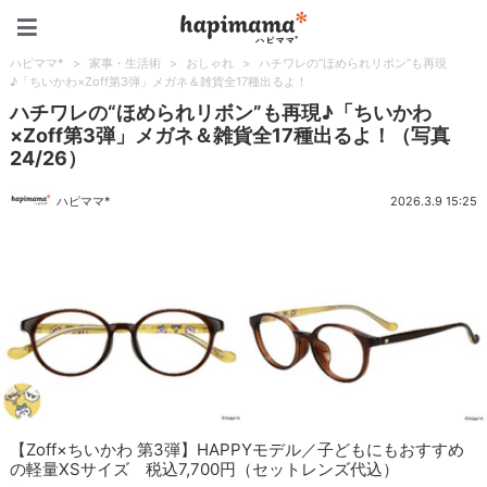
ハピママ*
ハピママ*
>
家事・生活術
>
おしゃれ
>
ハチワレの“ほめられリボン”も再現
♪「ちいかわ×Zoff第3弾」メガネ＆雑貨全17種出るよ！
ハチワレの“ほめられリボン”も再現♪「ちいかわ
×Zoff第3弾」メガネ＆雑貨全17種出るよ！（写真
24/26）
ハピママ*
2026.3.9 15:25
【Zoff×ちいかわ 第3弾】HAPPYモデル／子どもにもおすすめ
の軽量XSサイズ 税込7,700円（セットレンズ代込）