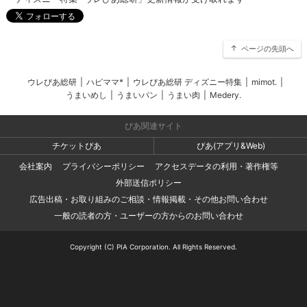
ページの先頭へ
ウレぴあ総研
|
ハピママ*
|
ウレぴあ総研 ディズニー特集
|
mimot.
|
うまいめし
|
うまいパン
|
うまい肉
|
Medery.
ぴあ関連サイト
チケットぴあ
ぴあ(アプリ&Web)
会社案内
プライバシーポリシー
アクセスデータの利用・著作権等
外部送信ポリシー
広告出稿・お取り組みのご相談・情報掲載・その他お問い合わせ
一般の読者の方・ユーザーの方からのお問い合わせ
Copyright (C) PIA Corporation. All Rights Reserved.