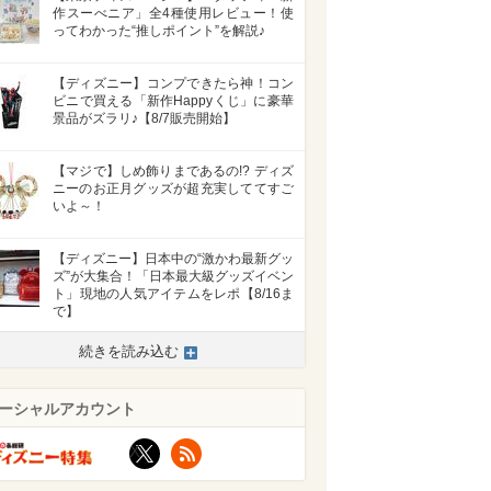
作スーべニア」全4種使用レビュー！使
ってわかった“推しポイント”を解説♪
【ディズニー】コンプできたら神！コン
ビニで買える「新作Happyくじ」に豪華
景品がズラリ♪【8/7販売開始】
【マジで】しめ飾りまであるの!? ディズ
ニーのお正月グッズが超充実しててすご
いよ～！
【ディズニー】日本中の“激かわ最新グッ
ズ”が大集合！「日本最大級グッズイベン
ト」現地の人気アイテムをレポ【8/16ま
で】
続きを読み込む
ーシャルアカウント
X
RSS
>