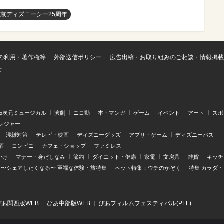
東京ディズニーシー25周年
の利用・著作権等
外部送信ポリシー
広告出稿・お取り組みのご相談・情報掲載
せ
.5次元ミュージカル
演劇
ニコ動
本・マンガ
ゲーム
イベント
アート
スポ
レジャー
混雑対策
テレビ・映画
ディズニーグッズ
アプリ・ゲーム
ディズニーパス
酒
コンビニ
カフェ・ショップ
ファミレス
かけ
マナー・身だしなみ
節約
ダイエット・健康
家電
文房具
雑貨
キッチ
〜シェアしたくなる〜 至福な体験・旅特集
ペット特集：ウチのかぞく
特集 カラダ
ぴあ関⻄版WEB
ぴあ中部版WEB
ぴあフィルムフェスティバル(PFF)