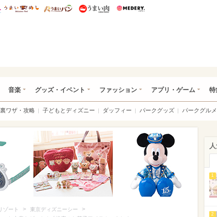
総研 ディズニー特集
mimot.
うまいめし
うまいパン
うまい肉
Medery.
ズニー特集 -ウレぴあ総研
音楽
グッズ・イベント
ファッション
アプリ・ゲーム
特
裏ワザ・攻略
子どもとディズニー
ダッフィー
パークグッズ
パークグルメ
人
1
>
>
リゾート
東京ディズニーシー
2