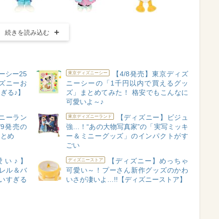
続きを読み込む
ーシー25
【4/8発売】東京ディズ
東京ディズニーシー
ズニーお
ニーシーの「1千円以内で買えるグッ
ぎる♪】
ズ」まとめてみた！ 格安でもこんなに
可愛いよ～♪
ニーラン
【ディズニー】ビジュ
東京ディズニーランド
9発売の
強…！“あの大物写真家”の「実写ミッキ
まとめ
ー＆ミニーグッズ」のインパクトがす
ごい
い♪】
【ディズニー】めっちゃ
ディズニーストア
パレル＆バ
可愛い～！プーさん新作グッズのかわ
いすぎる
いさが凄いよ…!!【ディズニーストア】