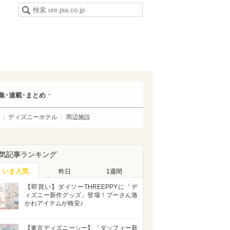
集･連載･まとめ
ディズニーホテル
周辺施設
気記事ランキング
いま人気
昨日
1週間
【即買い】ダイソーTHREEPPYに「デ
ィズニー新作グッズ」登場！プーさん激
かわアイテムが格安♪
【東京ディズニーシー】「ダッフィー新