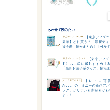
あわせて読みたい
【東京ディズニ
東京ディズニーシー
周年】どれ買う？「最新ディ
菓子缶」情報まとめ！【可愛す
【東京ディズ
東京ディズニーランド
ド】お土産に超おすすめ！3/
「最新お菓子系グッズ」情報
【レトロ可愛
パーク外アイテム
Areeamの「ミニーの新作ア
ッグ」がリボンも刺繍もかわ
よ～！