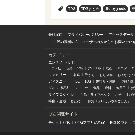
>
TDS
TDSまとめ
disneygoods
会社案内
プライバシーポリシー
アクセスデータ
一般の読者の方・ユーザーの方からのお問い合わ
カテゴリー
エンタメ･テレビ
テレビ
音楽
V系
アイドル
映画
アニメ
2
ファミリー
家庭
子ども
おしゃれ
おでかけ・
ディズニー
TDL
TDS
裏ワザ・攻略
混雑予想
グルメ･料理
スイーツ
食品
飲料
お菓子
お
ライフスタイル
生活・ライフハック
お金
おで
特集
・
連載
・
まとめ
特集『おいしいウチごはん』
ぴあ関連サイト
チケットぴあ
ぴあ(アプリ&Web)
BOOKぴあ