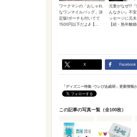
X
Facebook
「ディズニー特集 -ウレぴあ総研」更新情報
この記事の写真一覧（全100枚）