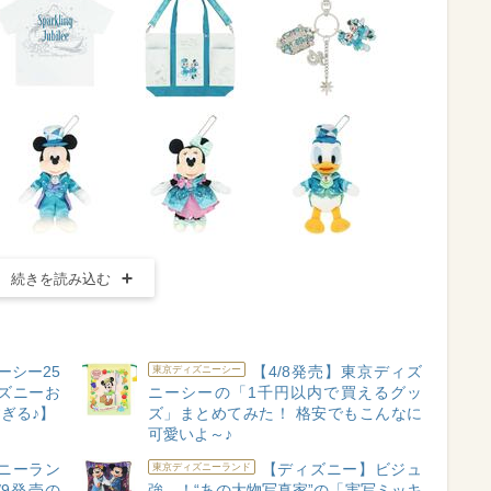
続きを読み込む
ーシー25
【4/8発売】東京ディズ
東京ディズニーシー
ズニーお
ニーシーの「1千円以内で買えるグッ
ぎる♪】
ズ」まとめてみた！ 格安でもこんなに
可愛いよ～♪
ニーラン
【ディズニー】ビジュ
東京ディズニーランド
9発売の
強…！“あの大物写真家”の「実写ミッキ