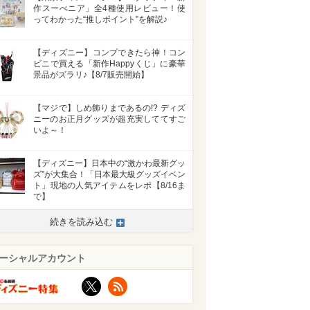
作スーべニア」全4種使用レビュー！使
ってわかった“推しポイント”を解説♪
【ディズニー】コンプできたら神！コン
ビニで買える「新作Happyくじ」に豪華
景品がズラリ♪【8/7販売開始】
【マジで】しめ飾りまであるの!? ディズ
ニーのお正月グッズが超充実しててすご
いよ～！
【ディズニー】日本中の“激かわ最新グッ
ズ”が大集合！「日本最大級グッズイベン
ト」現地の人気アイテムをレポ【8/16ま
で】
続きを読み込む
ーシャルアカウント
X
RSS