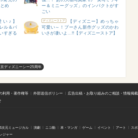
まとめ
ー＆ミニーグッズ」のインパクトがす
ごい
い♪】
【ディズニー】めっちゃ
ディズニーストア
パレル＆バ
可愛い～！プーさん新作グッズのかわ
いすぎる
いさが凄いよ…!!【ディズニーストア】
東京ディズニーシー25周年
の利用・著作権等
外部送信ポリシー
広告出稿・お取り組みのご相談・情報掲載
せ
.5次元ミュージカル
演劇
ニコ動
本・マンガ
ゲーム
イベント
アート
スポ
レジャー