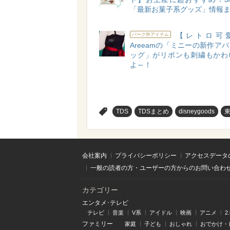
「最新お菓子系グッズ」情報
【レトロ可愛
パーク外アイテム
Areeamの「ミニーの新作ア
ッグ」がリボンも刺繍もかわ
よ～！
>
TDS
TDSまとめ
disneygoods
会社案内
プライバシーポリシー
アクセスデータ
一般の読者の方・ユーザーの方からのお問い合わ
カテゴリー
エンタメ･テレビ
テレビ
音楽
V系
アイドル
映画
アニメ
2
ファミリー
家庭
子ども
おしゃれ
おでかけ・