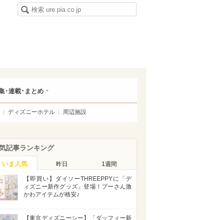
集･連載･まとめ
ディズニーホテル
周辺施設
気記事ランキング
いま人気
昨日
1週間
【即買い】ダイソーTHREEPPYに「デ
ィズニー新作グッズ」登場！プーさん激
かわアイテムが格安♪
【東京ディズニーシー】「ダッフィー新