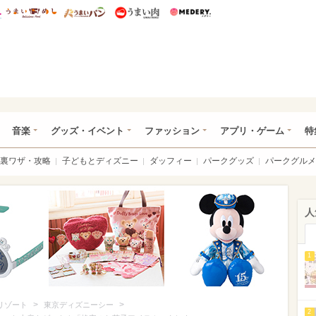
総研 ディズニー特集
mimot.
うまいめし
うまいパン
うまい肉
Medery.
ズニー特集 -ウレぴあ総研
音楽
グッズ・イベント
ファッション
アプリ・ゲーム
特
裏ワザ・攻略
子どもとディズニー
ダッフィー
パークグッズ
パークグルメ
人
1
>
>
リゾート
東京ディズニーシー
2