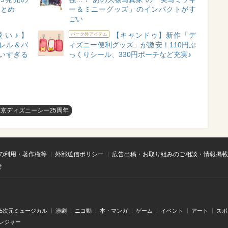
まとめ
ー＆ミニーグッズ」のインパクトがす
ごい
い♪】
【キャンドゥ】新作「デ
パーク外アイテム
パレル＆バ
ィズニー便利グッズ」が激安！110円ぷ
いすぎる
っくりシール、330円ポーチなど充実♪
東京ディズニーシー25周年
の利用・著作権等
外部送信ポリシー
広告出稿・お取り組みのご相談・情報掲載
せ
.5次元ミュージカル
演劇
ニコ動
本・マンガ
ゲーム
イベント
アート
スポ
レジャー