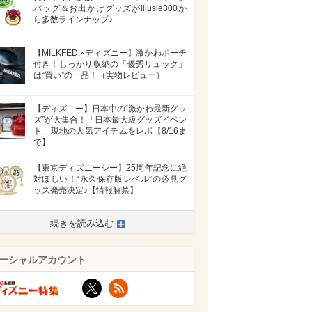
バッグ＆お出かけグッズがillusie300か
ら多数ラインナップ♪
【MILKFED.×ディズニー】激かわポーチ
付き！しっかり収納の「優秀リュック」
は“買い”の一品！（実物レビュー）
【ディズニー】日本中の“激かわ最新グッ
ズ”が大集合！「日本最大級グッズイベン
ト」現地の人気アイテムをレポ【8/16ま
で】
【東京ディズニーシー】25周年記念に絶
対ほしい！“永久保存版レベル”の必見グ
ッズ発売決定♪【情報解禁】
続きを読み込む
ーシャルアカウント
X
RSS