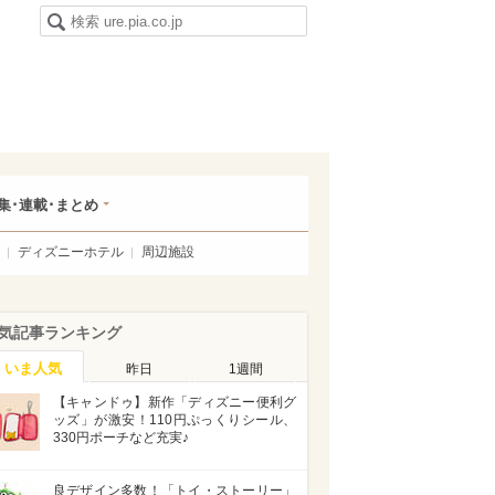
集･連載･まとめ
ディズニーホテル
周辺施設
気記事ランキング
いま人気
昨日
1週間
【キャンドゥ】新作「ディズニー便利グ
ッズ」が激安！110円ぷっくりシール、
330円ポーチなど充実♪
良デザイン多数！「トイ・ストーリー」