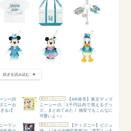
続きを読み込む
ーシー25
【4/8発売】東京ディズ
東京ディズニーシー
ズニーお
ニーシーの「1千円以内で買えるグッ
ぎる♪】
ズ」まとめてみた！ 格安でもこんなに
可愛いよ～♪
ニーラン
【ディズニー】ビジュ
東京ディズニーランド
9発売の
強…！“あの大物写真家”の「実写ミッキ