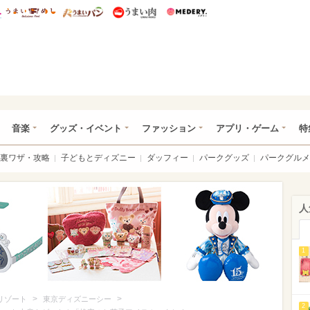
総研 ディズニー特集
mimot.
うまいめし
うまいパン
うまい肉
Medery.
ズニー特集 -ウレぴあ総研
音楽
グッズ・イベント
ファッション
アプリ・ゲーム
特
裏ワザ・攻略
子どもとディズニー
ダッフィー
パークグッズ
パークグルメ
人
1
>
>
リゾート
東京ディズニーシー
2