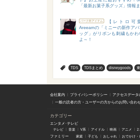
「最新お菓子系グッズ」情報
【レトロ可愛
パーク外アイテム
Areeamの「ミニーの新作ア
ッグ」がリボンも刺繍もかわ
よ～！
>
TDS
TDSまとめ
disneygoods
会社案内
プライバシーポリシー
アクセスデータ
一般の読者の方・ユーザーの方からのお問い合わ
カテゴリー
エンタメ･テレビ
テレビ
音楽
V系
アイドル
映画
アニメ
2
ファミリー
家庭
子ども
おしゃれ
おでかけ・