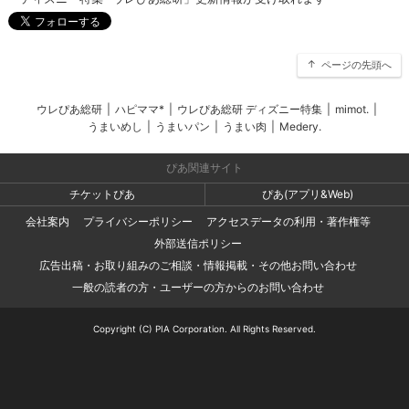
ページの先頭へ
ウレぴあ総研
|
ハピママ*
|
ウレぴあ総研 ディズニー特集
|
mimot.
|
うまいめし
|
うまいパン
|
うまい肉
|
Medery.
ぴあ関連サイト
チケットぴあ
ぴあ(アプリ&Web)
会社案内
プライバシーポリシー
アクセスデータの利用・著作権等
外部送信ポリシー
広告出稿・お取り組みのご相談・情報掲載・その他お問い合わせ
一般の読者の方・ユーザーの方からのお問い合わせ
Copyright (C) PIA Corporation. All Rights Reserved.