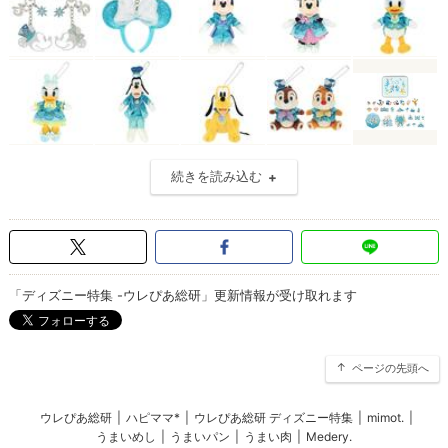
続きを読み込む
「ディズニー特集 -ウレぴあ総研」更新情報が受け取れます
ページの先頭へ
ウレぴあ総研
|
ハピママ*
|
ウレぴあ総研 ディズニー特集
|
mimot.
|
うまいめし
|
うまいパン
|
うまい肉
|
Medery.