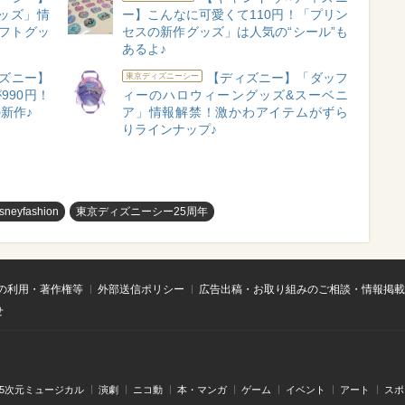
ッズ」情
ー】こんなに可愛くて110円！「プリン
フトグッ
セスの新作グッズ」は人気の“シール”も
あるよ♪
ズニー】
【ディズニー】「ダッフ
東京ディズニーシー
990円！
ィーのハロウィーングッズ&スーベニ
新作♪
ア」情報解禁！激かわアイテムがずら
りラインナップ♪
isneyfashion
東京ディズニーシー25周年
の利用・著作権等
外部送信ポリシー
広告出稿・お取り組みのご相談・情報掲載
せ
.5次元ミュージカル
演劇
ニコ動
本・マンガ
ゲーム
イベント
アート
スポ