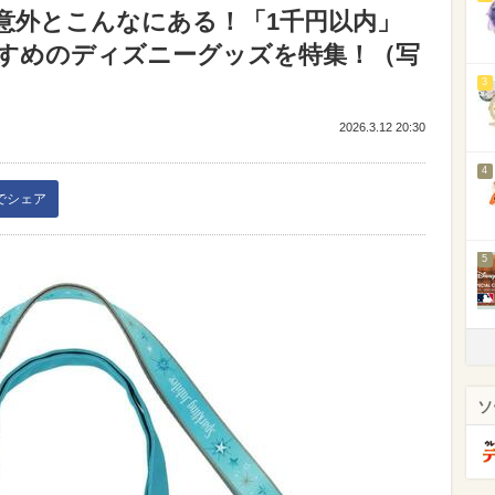
意外とこんなにある！「1千円以内」
すめのディズニーグッズを特集！（写
3
2026.3.12 20:30
4
kでシェア
5
ソ