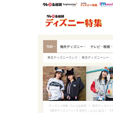
ウレぴあ総研
ハピママ*
ウレぴあ
ディ
TDR
海外ディズニー
テレビ・映画
東京ディズニーランド
東京ディズニーシー
>
ディズニー特集 -ウレぴあ総研
東京ディズニー
【東京ディズニーシー】意外とこんなにある！「1