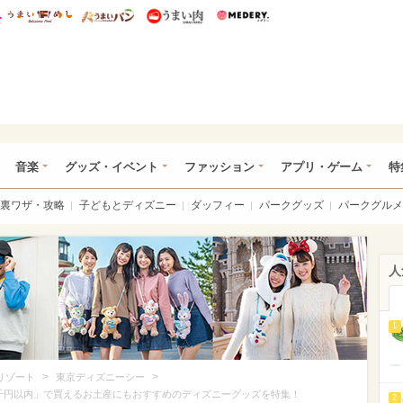
総研 ディズニー特集
mimot.
うまいめし
うまいパン
うまい肉
Medery.
ズニー特集 -ウレぴあ総研
音楽
グッズ・イベント
ファッション
アプリ・ゲーム
特
裏ワザ・攻略
子どもとディズニー
ダッフィー
パークグッズ
パークグルメ
人
1
>
>
リゾート
東京ディズニーシー
千円以内」で買えるお土産にもおすすめのディズニーグッズを特集！
2