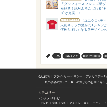
「ダッフィー＆フレンズ新グ
報解禁！絶対よろこばれる“ギ
ズ”が充実～♪
【ユニクロ×ディ
パーク外アイテム
人気キャラの激かわTシャツが
何枚もほしくなる良デザインの
>
TDS
TDSまとめ
disneygoods
d
会社案内
プライバシーポリシー
アクセスデータ
一般の読者の方・ユーザーの方からのお問い合わ
カテゴリー
エンタメ･テレビ
テレビ
音楽
V系
アイドル
映画
アニメ
2