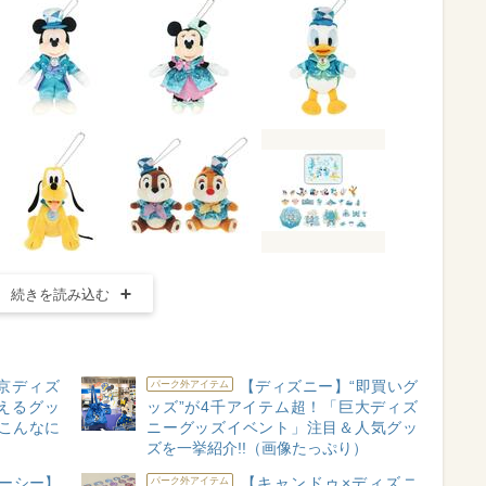
続きを読み込む
東京ディズ
【ディズニー】“即買いグ
パーク外アイテム
えるグッ
ッズ”が4千アイテム超！「巨大ディズ
こんなに
ニーグッズイベント」注目＆人気グッ
ズを一挙紹介!!（画像たっぷり）
ーシー】
【キャンドゥ×ディズニ
パーク外アイテム