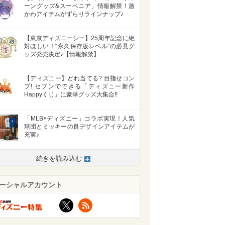
ーングッズ&スーベニア」情報解禁！激
かわアイテムがずらりラインナップ♪
【東京ディズニーシー】25周年記念に絶
対ほしい！“永久保存版レベル”の必見グ
ッズ発売決定♪【情報解禁】
【ディズニー】どれ当てる? 目指せコン
プ! セブンでできる「ディズニー新作
Happyくじ」に豪華グッズ大集合!!
「MLB×ディズニー」コラボ実現！人気
球団とミッキーの良デザインアイテムが
充実♪
続きを読み込む
ーシャルアカウント
X
RSS