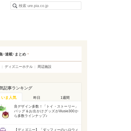
集･連載･まとめ
ディズニーホテル
周辺施設
気記事ランキング
いま人気
昨日
1週間
良デザイン多数！「トイ・ストーリー」
バッグ＆お出かけグッズがillusie300か
ら多数ラインナップ♪
【ディズニー】「ダッフィーのハロウィ