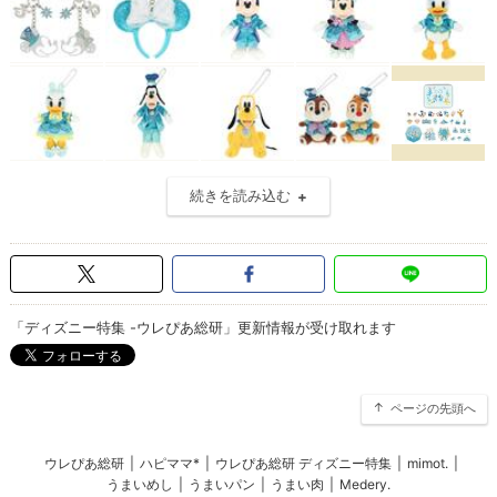
続きを読み込む
「ディズニー特集 -ウレぴあ総研」更新情報が受け取れます
ページの先頭へ
ウレぴあ総研
|
ハピママ*
|
ウレぴあ総研 ディズニー特集
|
mimot.
|
うまいめし
|
うまいパン
|
うまい肉
|
Medery.