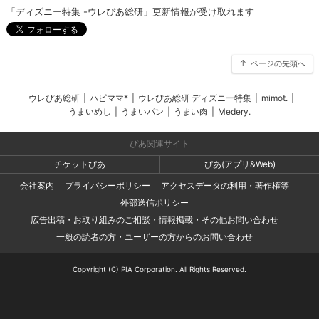
「ディズニー特集 -ウレぴあ総研」更新情報が受け取れます
ページの先頭へ
ウレぴあ総研
|
ハピママ*
|
ウレぴあ総研 ディズニー特集
|
mimot.
|
うまいめし
|
うまいパン
|
うまい肉
|
Medery.
ぴあ関連サイト
チケットぴあ
ぴあ(アプリ&Web)
会社案内
プライバシーポリシー
アクセスデータの利用・著作権等
外部送信ポリシー
広告出稿・お取り組みのご相談・情報掲載・その他お問い合わせ
一般の読者の方・ユーザーの方からのお問い合わせ
Copyright (C) PIA Corporation. All Rights Reserved.