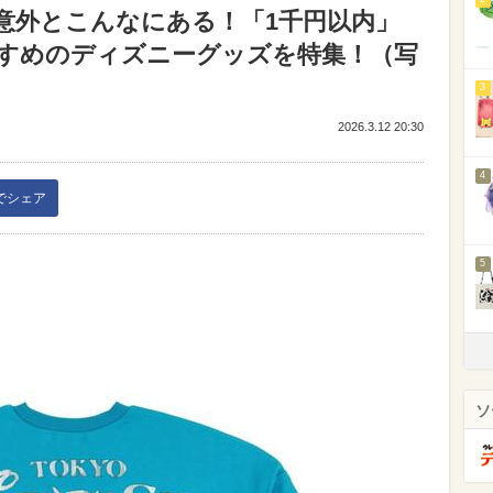
意外とこんなにある！「1千円以内」
すめのディズニーグッズを特集！（写
3
2026.3.12 20:30
4
kでシェア
5
ソ