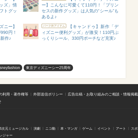
ッズ」情
ー】こんなに可愛くて110円！「プリン
フトグッ
セスの新作グッズ」は人気の“シール”も
あるよ♪
ズニー】
【キャンドゥ】新作「デ
パーク外アイテム
990円！
ィズニー便利グッズ」が激安！110円ぷ
新作♪
っくりシール、330円ポーチなど充実♪
isneyfashion
東京ディズニーシー25周年
の利用・著作権等
外部送信ポリシー
広告出稿・お取り組みのご相談・情報掲載
せ
.5次元ミュージカル
演劇
ニコ動
本・マンガ
ゲーム
イベント
アート
スポ
レジャー