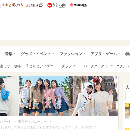
総研 ディズニー特集
mimot.
うまいめし
うまいパン
うまい肉
Medery.
ズニー特集 -ウレぴあ総研
音楽
グッズ・イベント
ファッション
アプリ・ゲーム
特
裏ワザ・攻略
子どもとディズニー
ダッフィー
パークグッズ
パークグルメ
人
1
>
>
リゾート
東京ディズニーシー
千円以内」で買えるお土産にもおすすめのディズニーグッズを特集！
2