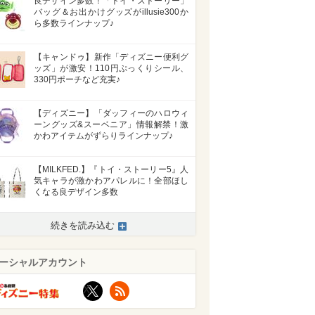
良デザイン多数！「トイ・ストーリー」
バッグ＆お出かけグッズがillusie300か
ら多数ラインナップ♪
【キャンドゥ】新作「ディズニー便利グ
ッズ」が激安！110円ぷっくりシール、
330円ポーチなど充実♪
【ディズニー】「ダッフィーのハロウィ
ーングッズ&スーベニア」情報解禁！激
かわアイテムがずらりラインナップ♪
【MILKFED.】『トイ・ストーリー5』人
気キャラが激かわアパレルに！全部ほし
くなる良デザイン多数
続きを読み込む
ーシャルアカウント
X
RSS