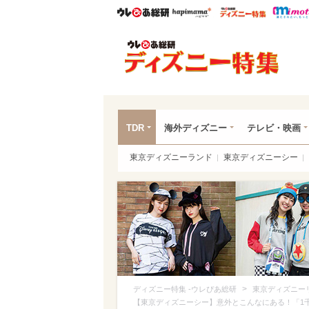
ウレぴあ総研
ハピママ*
ウレぴあ
ディ
TDR
海外ディズニー
テレビ・映画
東京ディズニーランド
東京ディズニーシー
>
ディズニー特集 -ウレぴあ総研
東京ディズニー
【東京ディズニーシー】意外とこんなにある！「1