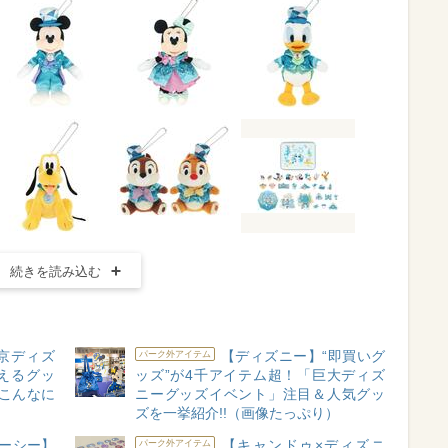
続きを読み込む
東京ディズ
【ディズニー】“即買いグ
パーク外アイテム
えるグッ
ッズ”が4千アイテム超！「巨大ディズ
こんなに
ニーグッズイベント」注目＆人気グッ
ズを一挙紹介!!（画像たっぷり）
ーシー】
【キャンドゥ×ディズニ
パーク外アイテム