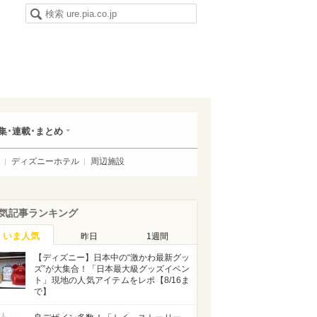
集･連載･まとめ
ディズニーホテル
周辺施設
気記事ランキング
いま人気
昨日
1週間
【ディズニー】日本中の“激かわ最新グッ
ズ”が大集合！「日本最大級グッズイベン
ト」現地の人気アイテムをレポ【8/16ま
で】