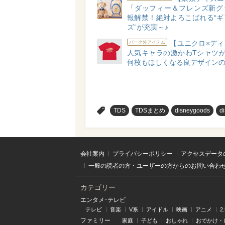
「ダッフィー＆フレンズ新グ
報解禁！絶対よろこばれる“ギ
ズ”が充実～♪
【ユニクロ×ディ
パーク外アイテム
人気キャラの激かわTシャツが
何枚もほしくなる良デザインの
>
TDS
TDSまとめ
disneygoods
d
会社案内
プライバシーポリシー
アクセスデータ
一般の読者の方・ユーザーの方からのお問い合わ
カテゴリー
エンタメ･テレビ
テレビ
音楽
V系
アイドル
映画
アニメ
2
ファミリー
家庭
子ども
おしゃれ
おでかけ・