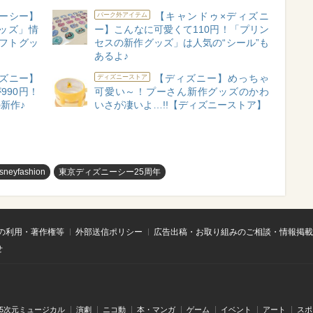
ーシー】
【キャンドゥ×ディズニ
パーク外アイテム
ッズ」情
ー】こんなに可愛くて110円！「プリン
フトグッ
セスの新作グッズ」は人気の“シール”も
あるよ♪
ズニー】
【ディズニー】めっちゃ
ディズニーストア
990円！
可愛い～！プーさん新作グッズのかわ
新作♪
いさが凄いよ…!!【ディズニーストア】
isneyfashion
東京ディズニーシー25周年
の利用・著作権等
外部送信ポリシー
広告出稿・お取り組みのご相談・情報掲載
せ
.5次元ミュージカル
演劇
ニコ動
本・マンガ
ゲーム
イベント
アート
スポ