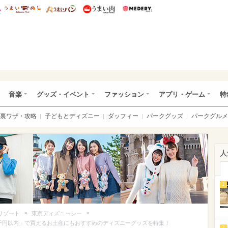
総研 ディズニー特集
mimot.
うまいめし
うまいパン
うまい肉
Medery.
ズニー特集 -ウレぴあ総研
音楽
グッズ・イベント
ファッション
アプリ・ゲーム
特
裏ワザ・攻略
子どもとディズニー
ダッフィー
パークグッズ
パークグルメ
人
1
>
>
リゾート
東京ディズニーシー
千円以内」で買えるお土産にもおすすめのディズニーグッズを特集！
2