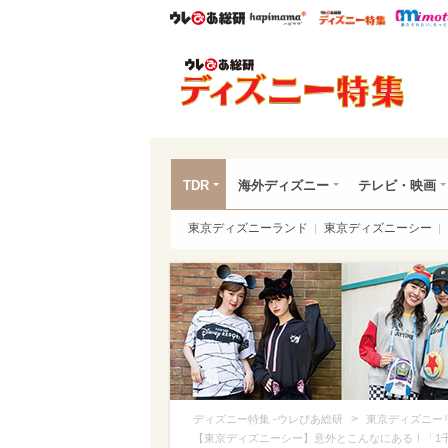
ウレぴあ総研
ハピママ*
ウレぴあ
ディ
TDR
海外ディズニー
テレビ・映画
東京ディズニーランド
東京ディズニーシー
>
ディズニー特集 -ウレぴあ総研
東京ディズニー
【東京ディズニーシー】意外とこんなにある！「1