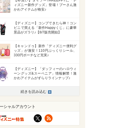
【即買い】ダイソーTHREEPPYに「デ
ィズニー新作グッズ」登場！プーさん激
かわアイテムが格安♪
【ディズニー】コンプできたら神！コン
ビニで買える「新作Happyくじ」に豪華
景品がズラリ♪【8/7販売開始】
【キャンドゥ】新作「ディズニー便利グ
ッズ」が激安！110円ぷっくりシール、
330円ポーチなど充実♪
【ディズニー】「ダッフィーのハロウィ
ーングッズ&スーベニア」情報解禁！激
かわアイテムがずらりラインナップ♪
続きを読み込む
ーシャルアカウント
X
RSS