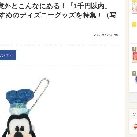
意外とこんなにある！「1千円以内」
すめのディズニーグッズを特集！（写
3
2026.3.12 20:30
4
kでシェア
5
ソ