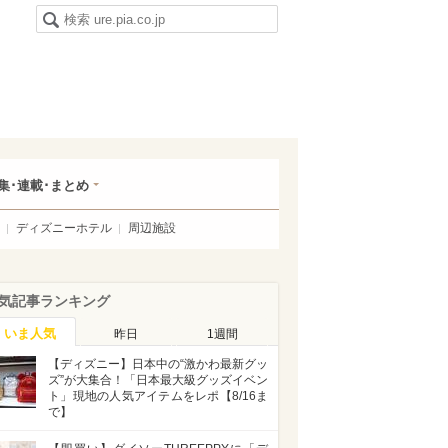
集･連載･まとめ
ディズニーホテル
周辺施設
気記事ランキング
いま人気
昨日
1週間
【ディズニー】日本中の“激かわ最新グッ
ズ”が大集合！「日本最大級グッズイベン
ト」現地の人気アイテムをレポ【8/16ま
で】