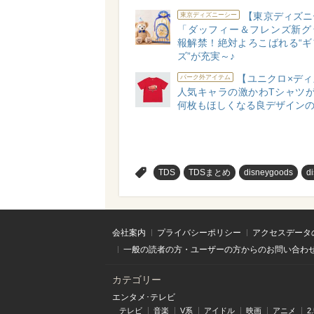
【東京ディズニ
東京ディズニーシー
「ダッフィー＆フレンズ新グ
報解禁！絶対よろこばれる“ギ
ズ”が充実～♪
【ユニクロ×ディ
パーク外アイテム
人気キャラの激かわTシャツが
何枚もほしくなる良デザインの
>
TDS
TDSまとめ
disneygoods
d
会社案内
プライバシーポリシー
アクセスデータ
一般の読者の方・ユーザーの方からのお問い合わ
カテゴリー
エンタメ･テレビ
テレビ
音楽
V系
アイドル
映画
アニメ
2