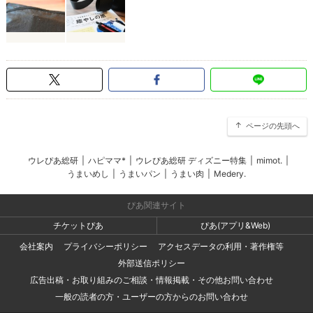
ページの先頭へ
ウレぴあ総研
|
ハピママ*
|
ウレぴあ総研 ディズニー特集
|
mimot.
|
うまいめし
|
うまいパン
|
うまい肉
|
Medery.
ぴあ関連サイト
チケットぴあ
ぴあ(アプリ&Web)
会社案内
プライバシーポリシー
アクセスデータの利用・著作権等
外部送信ポリシー
広告出稿・お取り組みのご相談・情報掲載・その他お問い合わせ
一般の読者の方・ユーザーの方からのお問い合わせ