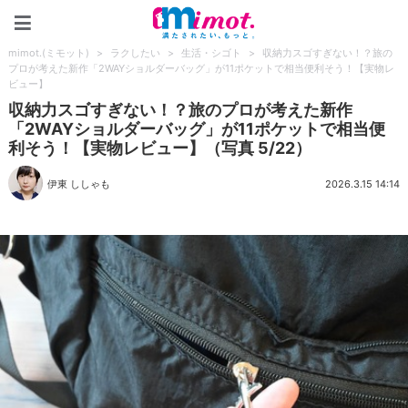
mimot.(ミモット)
mimot.(ミモット)
>
ラクしたい
>
生活・シゴト
>
収納力スゴすぎない！？旅の
プロが考えた新作「2WAYショルダーバッグ」が11ポケットで相当便利そう！【実物レ
ビュー】
収納力スゴすぎない！？旅のプロが考えた新作
「2WAYショルダーバッグ」が11ポケットで相当便
利そう！【実物レビュー】（写真 5/22）
伊東 ししゃも
2026.3.15 14:14