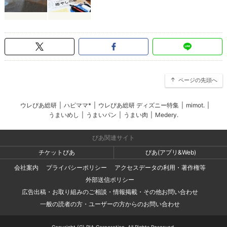
ページの先頭へ
ウレぴあ総研
|
ハピママ*
|
ウレぴあ総研 ディズニー特集
|
mimot.
|
うまいめし
|
うまいパン
|
うまい肉
|
Medery.
ぴあ関連サイト
チケットぴあ
ぴあ(アプリ&Web)
会社案内
プライバシーポリシー
アクセスデータの利用・著作権等
外部送信ポリシー
広告出稿・お取り組みのご相談・情報掲載・その他お問い合わせ
一般の読者の方・ユーザーの方からのお問い合わせ
Copyright (C) PIA Corporation. All Rights Reserved.