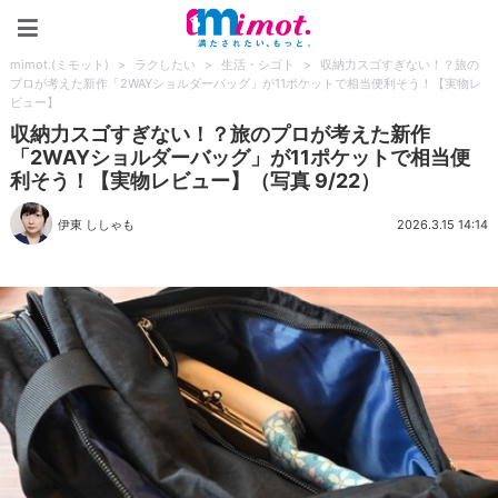
mimot.(ミモット)
mimot.(ミモット)
>
ラクしたい
>
生活・シゴト
>
収納力スゴすぎない！？旅の
プロが考えた新作「2WAYショルダーバッグ」が11ポケットで相当便利そう！【実物レ
ビュー】
収納力スゴすぎない！？旅のプロが考えた新作
「2WAYショルダーバッグ」が11ポケットで相当便
利そう！【実物レビュー】（写真 9/22）
伊東 ししゃも
2026.3.15 14:14