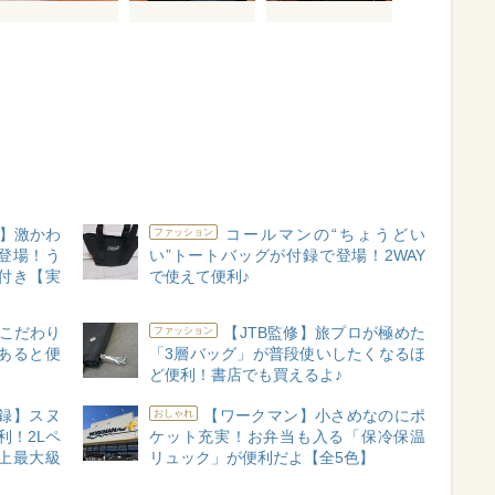
録】激かわ
コールマンの“ちょうどい
ファッション
登場！う
い”トートバッグが付録で登場！2WAY
付き【実
で使えて便利♪
こだわり
【JTB監修】旅プロが極めた
ファッション
あると便
「3層バッグ」が普段使いしたくなるほ
ど便利！書店でも買えるよ♪
付録】スヌ
【ワークマン】小さめなのにポ
おしゃれ
利！2Lペ
ケット充実！お弁当も入る「保冷保温
史上最大級
リュック」が便利だよ【全5色】