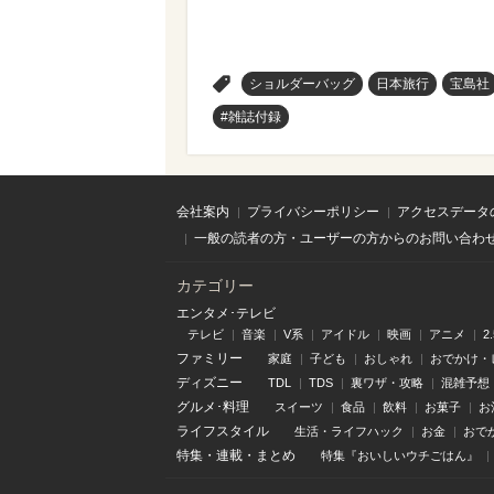
>
ショルダーバッグ
日本旅行
宝島社
#雑誌付録
会社案内
プライバシーポリシー
アクセスデータ
一般の読者の方・ユーザーの方からのお問い合わ
カテゴリー
エンタメ･テレビ
テレビ
音楽
V系
アイドル
映画
アニメ
2
ファミリー
家庭
子ども
おしゃれ
おでかけ・
ディズニー
TDL
TDS
裏ワザ・攻略
混雑予想
グルメ･料理
スイーツ
食品
飲料
お菓子
お
ライフスタイル
生活・ライフハック
お金
おで
特集
・
連載
・
まとめ
特集『おいしいウチごはん』