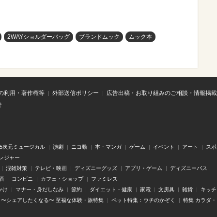
2WAYショルダーバッグ
ブランドムック
ムック本
の利用・著作権等
外部送信ポリシー
広告出稿・お取り組みのご相談・情報掲載
せ
.5次元ミュージカル
演劇
ニコ動
本・マンガ
ゲーム
イベント
アート
スポ
レジャー
混雑対策
テレビ・映画
ディズニーグッズ
アプリ・ゲーム
ディズニーパス
酒
コンビニ
カフェ・ショップ
ファミレス
かけ
マナー・身だしなみ
節約
ダイエット・健康
家電
文房具
雑貨
キッチ
〜シェアしたくなる〜 至福な体験・旅特集
ペット特集：ウチのかぞく
特集 カラダ