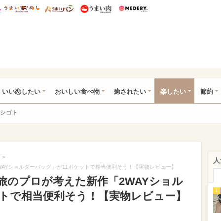
総研 ディズニー特集
mimot.
うまいめし
うまいパン
うまい肉
Medery.
ot.(ミモット)
いい恋したい
おいしい食べ物
癒されたい
楽したい
節約
シゴト
>
人
AYショルダーバッグ」が11ポケットで相当便利そう！【実物レビュー】
旅のプロが考えた新作「2WAYショル
1
ットで相当便利そう！【実物レビュー】