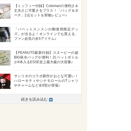
【ミッフィー付録】Colemanの便利さ＆
丈夫さに可愛さをプラス！「バッグ＆ポ
ーチ」2点セットを実物レビュー♪
「パペットスンスンの郵便局限定グッ
ズ」が出るよ！オンラインでも買える、
ファン必見の全5アイテム♪
【PEANUTS最新付録】スヌーピーの超
BIG保冷バッグが便利！2Lペットボトル
が4本入るESSE史上最大級の大容量♪
サンリオのコラボ新作がおとな可愛い！
ハローキティやシナモロールのTシャツ
やチャームなど全9型が登場♪
続きを読み込む
>