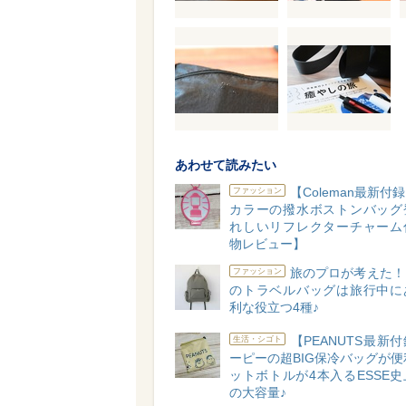
あわせて読みたい
【Coleman最新付
ファッション
カラーの撥水ボストンバッグ
れしいリフレクターチャーム
物レビュー】
旅のプロが考えた！
ファッション
のトラベルバッグは旅行中に
利な役立つ4種♪
【PEANUTS最新
生活・シゴト
ーピーの超BIG保冷バッグが便
ットボトルが4本入るESSE
の大容量♪