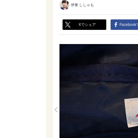
伊東 ししゃも
Xでシェア
Faceboo
<