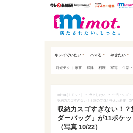
ウレぴあ総研
ハピママ*
ウレぴあ
mim
キレイでいたい
ハマる
やせたい
時短テク
家事
掃除
料理
家電
生活・
>
>
mimot.(ミモット)
ラクしたい
生活・シゴト
収納力スゴすぎない！？旅のプロが考えた新作「2W
収納力スゴすぎない！？
ダーバッグ」が11ポケ
（写真 10/22）