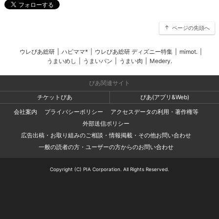
ページの先頭へ
ウレぴあ総研
|
ハピママ*
|
ウレぴあ総研 ディズニー特集
|
mimot.
|
うまいめし
|
うまいパン
|
うまい肉
|
Medery.
ぴあ関連サイト
チケットぴあ
ぴあ(アプリ&Web)
会社案内
プライバシーポリシー
アクセスデータの利用・著作権等
外部送信ポリシー
広告出稿・お取り組みのご相談・情報掲載・その他お問い合わせ
一般の読者の方・ユーザーの方からのお問い合わせ
Copyright (C) PIA Corporation. All Rights Reserved.