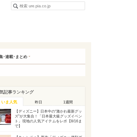
集･連載･まとめ
気記事ランキング
いま人気
昨日
1週間
【ディズニー】日本中の“激かわ最新グッ
ズ”が大集合！「日本最大級グッズイベン
ト」現地の人気アイテムをレポ【8/16ま
で】