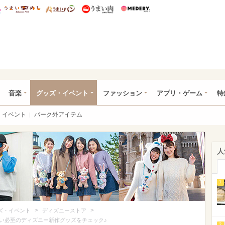
総研 ディズニー特集
mimot.
うまいめし
うまいパン
うまい肉
Medery.
ズニー特集 -ウレぴあ総研
音楽
グッズ・イベント
ファッション
アプリ・ゲーム
特
イベント
パーク外アイテム
人
1
>
>
ズ・イベント
ディズニーストア
い必至のディズニー新作グッズをチェック♪
2